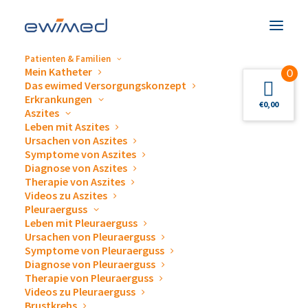
Patienten & Familien
Mein Katheter
0
News
Das ewimed Versorgungskonzept
Erkrankungen
€
0,00
Aszites
In unserem News-Bereich möchten wir Sie darüber
Leben mit Aszites
Ursachen von Aszites
informieren, was ewimed bewegt. Hier finden Sie
Symptome von Aszites
Berichte zu Aktivitäten im Unternehmen, neuste
Diagnose von Aszites
Therapie von Aszites
Pressemitteilungen, Beiträge aus der Tagespresse und
Videos zu Aszites
Fachzeitschriften zum Thema Drainage von
Pleuraerguss
Pleuraergüssen und Aszites.
Leben mit Pleuraerguss
Ursachen von Pleuraerguss
Symptome von Pleuraerguss
Nutzen Sie unsere Kategorien, um sich alle Posts zu
Diagnose von Pleuraerguss
einem Kategorie-Thema anzeigen zu lassen:
Therapie von Pleuraerguss
Videos zu Pleuraerguss
Brustkrebs