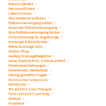
Filtern nach Thema
Eierstockkrebs
Herzinsuffizienz
Leberzirrhose
Was bedeutet palliativ
Palliativversorgung erklärt
Arten der Palliativversorgung
Was Palliativversorgung leistet
Unterstützung für Angehörige
Vorsorge & Rechtliches
Meine Drainage-Sets
Online-Shop
ewiApp Drainagebegleiter
Unser Experte Prof. Scheule erklärt
Patientenerfahrungen
Downloads / Mediathek
Häufig gestellte Fragen
First Line statt Last Step
Medizinisches Fachpersonal
Klinikärzte
9. Februar 2026
IPC als First-Line-Therapie
ARTIKEL LESEN
First Line statt Last Step
Abläufe
Produkte