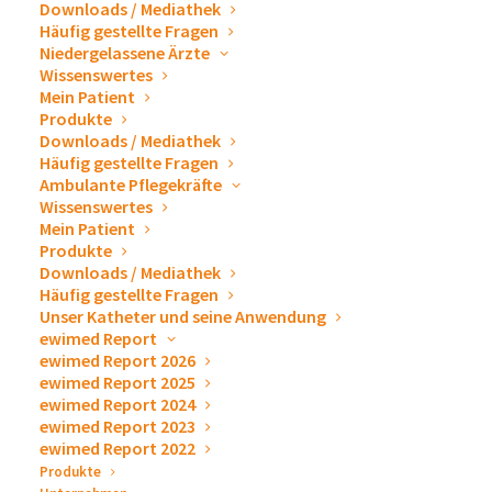
Downloads / Mediathek
Häufig gestellte Fragen
Niedergelassene Ärzte
Wissenswertes
Mein Patient
Produkte
Downloads / Mediathek
Häufig gestellte Fragen
Ambulante Pflegekräfte
Wissenswertes
Mein Patient
Produkte
Downloads / Mediathek
Häufig gestellte Fragen
Weihnachtsfeier 2025: Après-Ski, der Winter kann
Unser Katheter und seine Anwendung
kommen!
ewimed Report
ewimed Report 2026
12. Dezember 2025
ewimed Report 2025
ARTIKEL LESEN
ewimed Report 2024
ewimed Report 2023
ewimed Report 2022
Produkte