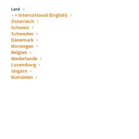
Land
– > International (English)
Österreich
Schweiz
Schweden
Dänemark
Norwegen
Belgien
Niederlande
Luxemburg
Organisatorische Änderung Skandinavien
Ungarn
7. Oktober 2025
Rumänien
ARTIKEL LESEN