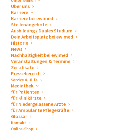
Unternehmen
Über uns
Karriere
Karriere bei ewimed
Stellenangebote
Ausbildung / Duales Studium
Dein Arbeitsplatz bei ewimed
Historie
News
Nachhaltigkeit bei ewimed
Veranstaltungen & Termine
Zertifikate
Pressebereich
Versorgung eines Katheter zu Hause
Service & Hilfe
Mediathek
4. November 2025
für Patienten
für Klinikärzte
ARTIKEL LESEN
für Niedergelassene Ärzte
für Ambulante Pflegekräfte
Glossar
Kontakt
Online-Shop