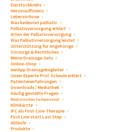
Inhalt entsperren
Eierstockkrebs
Herzinsuffizienz
Leberzirrhose
Erforderlichen Service
Was bedeutet palliativ
akzeptieren und Inhalte
Palliativversorgung erklärt
entsperren
Arten der Palliativversorgung
Was Palliativversorgung leistet
Unterstützung für Angehörige
Vorsorge & Rechtliches
Das
drainova® Reservoir, Soft-Vakuum von
Meine Drainage-Sets
Online-Shop
ewimed liefert die
modernste und
ewiApp Drainagebegleiter
schonendste Methode zur Drainage von
Unser Experte Prof. Scheule erklärt
Pleuraerguss und Aszites. Im diesem Artikel
Patientenerfahrungen
erfahren Sie, warum das
drainova®
Downloads / Mediathek
Reservoir, Soft-Vakuum in jeden
Häufig gestellte Fragen
Klinikbestand aufgenommen werden sollte.
Medizinisches Fachpersonal
Klinikärzte
IPC als First-Line-Therapie
Im Juli 2020 haben wir Ihnen zum ersten Mal voller
First Line statt Last Step
Stolz unsere neueste Innovation präsentiert. Das
Abläufe
Produkte
drainova® Reservoir, Drainage-Set für eine schonende