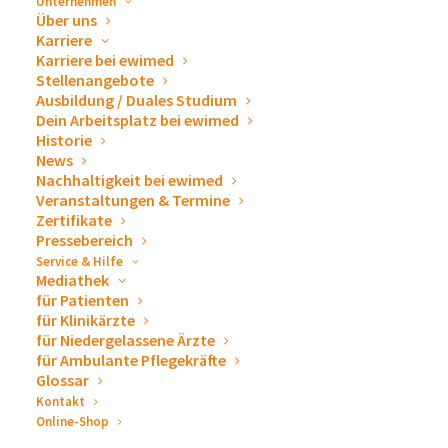
Unternehmen
Über uns
Karriere
Karriere bei ewimed
Stellenangebote
Ausbildung / Duales Studium
Dein Arbeitsplatz bei ewimed
Historie
News
Aber wie genau unterscheidet sich eigentlich das
Nachhaltigkeit bei ewimed
Veranstaltungen & Termine
drainova® Reservoir, Soft-Vakuum neben dem
Zertifikate
modernen Design und der intelligenten Handhabung
Pressebereich
von anderen Drainage-Methoden?
Service & Hilfe
Mediathek
für Patienten
Das drainova® Reservoir ist für sein Faltenbalg-Design
für Klinikärzte
bekannt, welches Dank der Soft-Vakuum-Technologie
für Niedergelassene Ärzte
für Ambulante Pflegekräfte
eine sanfte und gleichzeitig schnelle Drainage von
Glossar
Ergüssen fördert – ohne dabei benachbartes Gewebe
Kontakt
anzusaugen. An dieser Tatsache hat sich durch die
Online-Shop
neueste Produktentwicklung nichts verändert. Die