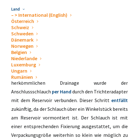
Weiterentwicklung konzentriert sich auf das Handling
Land
– > International (English)
des am Reservoir angebrachten Schlauchsystems.
Österreich
Schweiz
Bei der
Schweden
Dänemark
Norwegen
Belgien
Niederlande
Luxemburg
Ungarn
Rumänien
herkömmlichen Drainage wurde der
Anschlussschlauch
per Hand
durch den Trichteradapter
mit dem Reservoir verbunden. Dieser Schritt
entfällt
zukünftig, da der Schlauch über ein Winkelstück bereits
am Reservoir vormontiert ist. Der Schlauch ist mit
einer entsprechenden Fixierung ausgestattet, um die
Verpackungsgröße weiterhin so klein wie möglich zu