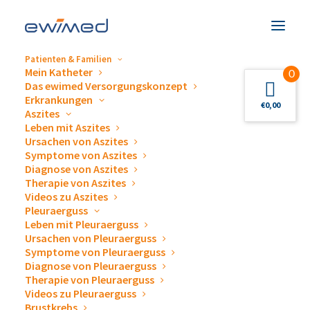
Patienten & Familien
Mein Katheter
0
NEU: Das drainova®
Das ewimed Versorgungskonzept
Erkrankungen
€
0,00
Reservoir, Soft-Vakuum
Aszites
Leben mit Aszites
jetzt auch für
Ursachen von Aszites
Symptome von Aszites
Diagnose von Aszites
Krankenhäuser
Therapie von Aszites
Videos zu Aszites
erhältlich
Pleuraerguss
Sie sehen gerade einen Platzhalterinhalt
Leben mit Pleuraerguss
von
YouTube
. Um auf den eigentlichen
Ursachen von Pleuraerguss
Inhalt zuzugreifen, klicken Sie auf die
Symptome von Pleuraerguss
Schaltfläche unten. Bitte beachten Sie,
Diagnose von Pleuraerguss
dass dabei Daten an Drittanbieter
Therapie von Pleuraerguss
weitergegeben werden.
Videos zu Pleuraerguss
Mehr Informationen
Brustkrebs