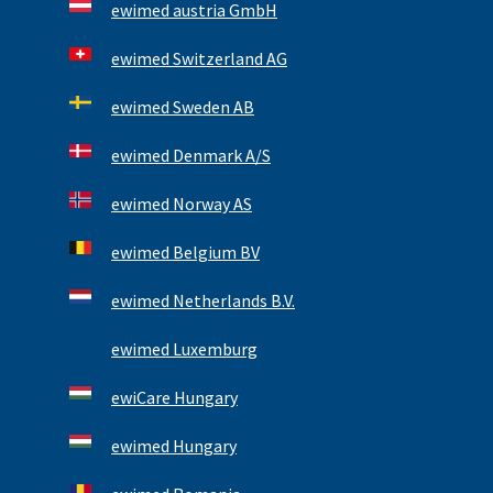
ewimed austria GmbH
ewimed Switzerland AG
ewimed Sweden AB
ewimed Denmark A/S
ewimed Norway AS
ewimed Belgium BV
ewimed Netherlands B.V.
ewimed Luxemburg
ewiCare Hungary
ewimed Hungary