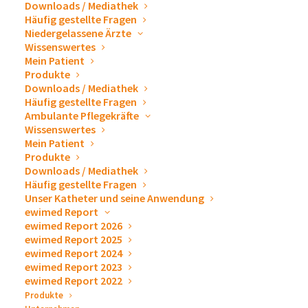
Downloads / Mediathek
und komfortable Drainage von Pleuraergüssen und
Häufig gestellte Fragen
Niedergelassene Ärzte
Aszites. Bisher war unsere einzigartige
Wissenswertes
Weiterentwicklung des herkömmlichen
Mein Patient
Drainageverfahrens hin zu der intelligentesten
Produkte
Downloads / Mediathek
Methode zur Drainage von Pleuraerguss und Aszites
Häufig gestellte Fragen
nur für den Heimbedarf verfügbar.
Ambulante Pflegekräfte
Wissenswertes
Wir bekommen aber mit, dass immer häufiger auch
Mein Patient
Produkte
Krankenhäuser, Pflegekräfte und Ärzte den enormen
Downloads / Mediathek
Vorteil und die Qualität dieser neuartigen
Häufig gestellte Fragen
Unser Katheter und seine Anwendung
Ingenieurskunst zu schätzen wissen, weswegen wir das
ewimed Report
drainova® Reservoir, Soft-Vakuum nun auch speziell für
ewimed Report 2026
Krankenhäuser und Ärzte anbieten.
ewimed Report 2025
ewimed Report 2024
ewimed Report 2023
ewimed Report 2022
Produkte