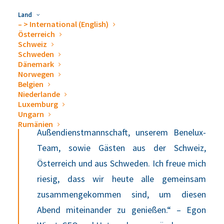
Land
– > International (English)
Österreich
Schweiz
Schweden
Dänemark
Wir hatten selten so viele unterschiedliche
Norwegen
Belgien
Leute hier bei uns – heute feiern wir mit
Niederlande
unseren Kolleginnen und Kollegen aus
Luxemburg
Ungarn
Hechingen-Boll, der deutschen
Rumänien
Außendienstmannschaft, unserem Benelux-
Team, sowie Gästen aus der Schweiz,
Österreich und aus Schweden. Ich freue mich
riesig, dass wir heute alle gemeinsam
zusammengekommen sind, um diesen
Abend miteinander zu genießen.“ – Egon