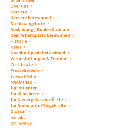
Unternehmen
Über uns
Die
Lounge unter Palmen
wurde schnell zum
Karriere
Lieblingsplatz der Gäste – ein echtes Highlight und
Karriere bei ewimed
Stellenangebote
beliebter Treffpunkt bis tief in die Nacht.
Ausbildung / Duales Studium
Dein Arbeitsplatz bei ewimed
Nachdem alle Gäste angekommen und versorgt waren,
Historie
begrüßte
Egon Wiest, unser CEO und
News
Nachhaltigkeit bei ewimed
Unternehmensgründer,
die bunt gemischte Runde,
Veranstaltungen & Termine
dankte für das Engagement im vergangenen Jahr
und
Zertifikate
Pressebereich
stimmte mit herzlichen Worten auf einen festlichen
Service & Hilfe
und
magischen Sommerabend
ein.
Mediathek
für Patienten
für Klinikärzte
für Niedergelassene Ärzte
für Ambulante Pflegekräfte
Glossar
Kontakt
Online-Shop