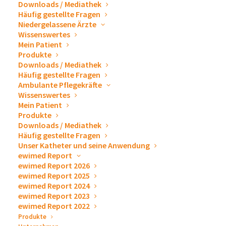
selbst – modern, lichtdurchflutet und mit großzügiger
Downloads / Mediathek
Häufig gestellte Fragen
Tanzfläche – bot den perfekten Rahmen.
Niedergelassene Ärzte
Wissenswertes
Mein Patient
Produkte
Downloads / Mediathek
Häufig gestellte Fragen
Sektempfang und Ansprache unter Palmen
Ambulante Pflegekräfte
Wissenswertes
Der Abend startete mit einem stimmungsvollen
Mein Patient
Produkte
Sektempfang,
der mehr an ein Urlaubsresort als an ein
Downloads / Mediathek
Firmenevent erinnerte. Zwischen
Aperol, Hugo und
Häufig gestellte Fragen
Unser Katheter und seine Anwendung
Sekt
flanierten die ewimed-Gäste in Weiß und Gold
ewimed Report
durch die traumhafte Loungearea unter Palmen im
ewimed Report 2026
Außenbereich. Sonnenschein, Musik und die
ewimed Report 2025
ewimed Report 2024
eisgekühlten Cocktails sorgten für eine entspannte
ewimed Report 2023
Sommerabendstimmung, in der erste Gespräche
ewimed Report 2022
Produkte
entstanden und herzlich gelacht wurde.