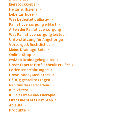
Eierstockkrebs
Herzinsuffizienz
Leberzirrhose
Was bedeutet palliativ
Palliativversorgung erklärt
Arten der Palliativversorgung
Was Palliativversorgung leistet
Über 120 Kolleginnen und Kollegen kamen im
Unterstützung für Angehörige
Vorsorge & Rechtliches
Glashaus Reutlingen
zusammen, um gemeinsam einen
Meine Drainage-Sets
ganz besonderen Sommerabend zu feiern.
Online-Shop
ewiApp Drainagebegleiter
Schon beim Betreten der Location wurde klar: Hier
Unser Experte Prof. Scheule erklärt
Patientenerfahrungen
erwartet uns mehr als ein klassisches Sommerfest.
Downloads / Mediathek
Palmen und Lounge im Außenbereich, innen golden
Häufig gestellte Fragen
glänzende Kerzenständer, weiße Hortensien mit
Medizinisches Fachpersonal
Klinikärzte
zartem Goldstaub, Eukalyptuszweige und
IPC als First-Line-Therapie
wunderschön gedeckte Tische. Das Ambiente verlieh
First Line statt Last Step
Abläufe
dem Abend einen Hauch von Eleganz. Das Glashaus
Produkte