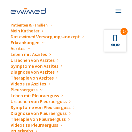
Patienten & Familien
Mein Katheter
0
White & Gold Affair – eine
Das ewimed Versorgungskonzept
Erkrankungen
€
0,00
magische Sommernacht
Aszites
Leben mit Aszites
bei ewimed
Ursachen von Aszites
Symptome von Aszites
Diagnose von Aszites
Was für ein Abend! Unser diesjähriges
Therapie von Aszites
Sommerfest stand unter dem Motto „White
Videos zu Aszites
& Gold Affair“ – und genau so stilvoll,
Pleuraerguss
Leben mit Pleuraerguss
festlich und herzlich war auch die
Ursachen von Pleuraerguss
Stimmung.
Symptome von Pleuraerguss
Diagnose von Pleuraerguss
Therapie von Pleuraerguss
Videos zu Pleuraerguss
Brustkrebs