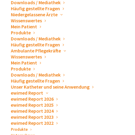
Überzeugung der betroffenen Menschen zu fragen. Um
Downloads / Mediathek
Häufig gestellte Fragen
Menschen in Not
unabhängig von politischen
Niedergelassene Ärzte
Interessen
helfen zu können, arbeitet
„Ärzte ohne
Wissenswertes
Grenzen“
ohne staatliche Gelder
.
Mein Patient
Produkte
ewimed spendet – Wir
Downloads / Mediathek
Häufig gestellte Fragen
helfen Helfern!
Ambulante Pflegekräfte
Wissenswertes
Mein Patient
Produkte
Downloads / Mediathek
Häufig gestellte Fragen
Unser Katheter und seine Anwendung
ewimed Report
ewimed Report 2026
ewimed Report 2025
ewimed Report 2024
ewimed Report 2023
ewimed Report 2022
Produkte