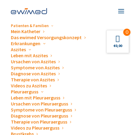
Patienten & Familien
Mein Katheter
0
Das ewimed Versorgungskonzept
Erkrankungen
€
0,00
Aszites
Leben mit Aszites
Spendenaktion „
Ärzte
Ursachen von Aszites
Symptome von Aszites
ohne Grenzen“
Diagnose von Aszites
Therapie von Aszites
Videos zu Aszites
„Ärzte ohne Grenzen“
leistet weltweit
Pleuraerguss
medizinische Nothilfe in Krisen- und
Leben mit Pleuraerguss
Kriegsgebieten und nach
Ursachen von Pleuraerguss
Symptome von Pleuraerguss
Naturkatastrophen. Wir unterstützen die
Diagnose von Pleuraerguss
Organisation im Rahmen unserer
Therapie von Pleuraerguss
Spendenaktion.
Videos zu Pleuraerguss
Brustkrebs