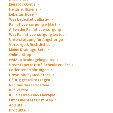
Für Menschen in Deutschland ist der Zugang zu einer
Eierstockkrebs
Herzinsuffizienz
medizinischen Versorgung
und
ärztlicher Behandlung
Leberzirrhose
selbstverständlich. Doch was passiert mit Menschen in
Was bedeutet palliativ
unsicheren Regionen? In rund
70 Ländern
leisten die
Palliativversorgung erklärt
Arten der Palliativversorgung
Teams von
„Ärzte ohne Grenzen“
für Menschen in
Was Palliativversorgung leistet
Krisen- und Kriegsgebieten und nach
Unterstützung für Angehörige
Vorsorge & Rechtliches
Naturkatastrophen
humanitäre Hilfe
. Sie behandeln
Meine Drainage-Sets
kranke und verwundete Personen, kümmern sich um
Online-Shop
mangelernährte Kinder oder sorgen für sauberes
ewiApp Drainagebegleiter
Unser Experte Prof. Scheule erklärt
Trinkwasser und Latrinen. Ebenso bringen Sie
Patientenerfahrungen
Hilfsgüter in die betroffenen Gebiete. Zum Team
Downloads / Mediathek
Häufig gestellte Fragen
zählen
Ärzte
,
Pflegekräfte
,
Hebammen
und
Logistiker
.
Medizinisches Fachpersonal
Klinikärzte
Die internationale Organisation
„Ärzte ohne
IPC als First-Line-Therapie
Grenzen“
hilft schnell, effizient und unbürokratisch –
First Line statt Last Step
Abläufe
ohne nach Herkunft, Religion oder politischer
Produkte