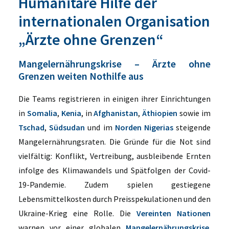
Humanitäre Hilfe der
internationalen Organisation
„Ärzte ohne Grenzen“
Mangelernährungskrise – Ärzte ohne
Grenzen weiten Nothilfe aus
Die Teams registrieren in einigen ihrer Einrichtungen
in
Somalia
,
Kenia
, in
Afghanistan
,
Äthiopien
sowie im
Tschad
,
Südsudan
und im
Norden Nigerias
steigende
Mangelernährungsraten. Die Gründe für die Not sind
vielfältig: Konflikt, Vertreibung, ausbleibende Ernten
infolge des Klimawandels und Spätfolgen der Covid-
19-Pandemie. Zudem spielen gestiegene
Lebensmittelkosten durch Preisspekulationen und den
Ukraine-Krieg eine Rolle. Die
Vereinten Nationen
warnen vor einer globalen
Mangelernährungskrise
.