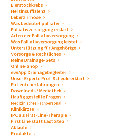
Eierstockkrebs
Herzinsuffizienz
Leberzirrhose
Veröffentlicht am 27. Juni 2019
Was bedeutet palliativ
Palliativversorgung erklärt
Arten der Palliativversorgung
Bereits zum 4. Mal in Folge nahmen Kollegen aus den
Was Palliativversorgung leistet
verschiedenen Abteilungen des Unternehmens am
Unterstützung für Angehörige
Vorsorge & Rechtliches
AOK Firmenlauf in Balingen teil. Das Team ewimed
Meine Drainage-Sets
konnte den Lauf mit guten Ergebnissen beenden.
Online-Shop
Einige haben ihre Zeiten aus dem vergangenen Jahr
ewiApp Drainagebegleiter
Unser Experte Prof. Scheule erklärt
sogar unterboten, auch wenn die hohen Temperaturen
Patientenerfahrungen
und Engstellen der Strecke den insgesamt knapp 2000
Downloads / Mediathek
Häufig gestellte Fragen
Finishern dieses Jubiläumslaufes sichtbar zu schaffen
Medizinisches Fachpersonal
gemacht haben.
Klinikärzte
IPC als First-Line-Therapie
Glücklicherweise sorgten Anwohner rund um die
First Line statt Last Step
Abläufe
Laufstrecke mit Gartenschläuchen und die Feuerwehr
Produkte