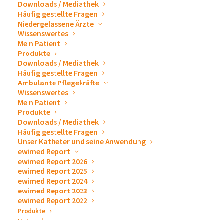
vor Ort für eine willkommene Abkühlung.
Downloads / Mediathek
Häufig gestellte Fragen
Es ist immer wieder schön, sich auch außerhalb des
Niedergelassene Ärzte
Wissenswertes
Unternehmens mit den Kollegen zu treffen und
Mein Patient
gemeinsam etwas zu unternehmen. Deshalb an dieser
Produkte
Downloads / Mediathek
Stelle ein großes Dankeschön an unseren Team
Häufig gestellte Fragen
Captain Alexander für die großartige Organisation und
Ambulante Pflegekräfte
das stetige Motivieren!
Wissenswertes
Mein Patient
Produkte
Das Team ewimed freut sich schon auf das kommende
Downloads / Mediathek
Jahr!
Häufig gestellte Fragen
Unser Katheter und seine Anwendung
Weitere Informationen zum AOK Firmenlauf und
ewimed Report
ewimed Report 2026
Bilder der Veranstaltung erhalten Sie hier:
ewimed Report 2025
ewimed Report 2024
https://balingen.bw-
ewimed Report 2023
ewimed Report 2022
running.de/news/detail/news/detail/ergebnisse-
Produkte
bilder-feedback-und-danke-1/