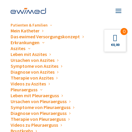
Patienten & Familien
Mein Katheter
0
Das ewimed Versorgungskonzept
Erkrankungen
Läuft bei uns! ewimed
€
0,00
Aszites
Leben mit Aszites
beim 10. AOK
Ursachen von Aszites
Symptome von Aszites
Firmenlauf!
Diagnose von Aszites
Therapie von Aszites
Videos zu Aszites
Pleuraerguss
Leben mit Pleuraerguss
Ursachen von Pleuraerguss
Symptome von Pleuraerguss
Diagnose von Pleuraerguss
Läuft bei uns! ewimed
Therapie von Pleuraerguss
Videos zu Pleuraerguss
beim 10. AOK Firmenlauf!
Brustkrebs