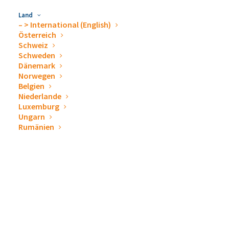
Land
– > International (English)
Österreich
Schweiz
Schweden
Dänemark
Norwegen
Belgien
Niederlande
Luxemburg
Ungarn
Rumänien
Weihnachtsfeier 2025: Après-Ski, der Winter kann
kommen!
12. Dezember 2025
ARTIKEL LESEN