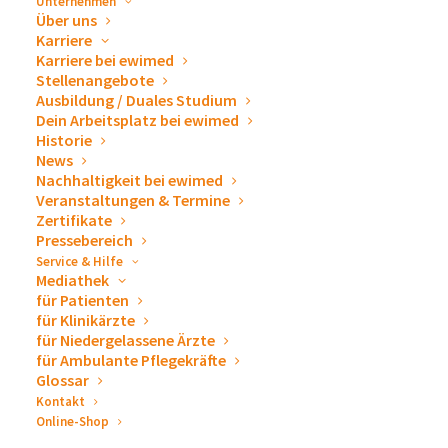
Unternehmen
Über uns
https://www.facebook.com/bwrunning/
Karriere
Karriere bei ewimed
Stellenangebote
Ausbildung / Duales Studium
Dein Arbeitsplatz bei ewimed
Historie
News
Nachhaltigkeit bei ewimed
Veranstaltungen & Termine
Zertifikate
Pressebereich
Service & Hilfe
Mediathek
für Patienten
für Klinikärzte
für Niedergelassene Ärzte
First Line statt Last Step
für Ambulante Pflegekräfte
Glossar
9. Februar 2026
Kontakt
ARTIKEL LESEN
Online-Shop