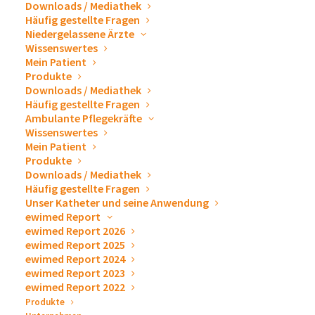
Downloads / Mediathek
Häufig gestellte Fragen
Niedergelassene Ärzte
Wissenswertes
Mein Patient
Produkte
Downloads / Mediathek
Häufig gestellte Fragen
Ambulante Pflegekräfte
Wissenswertes
Mein Patient
Produkte
Downloads / Mediathek
Weihnachtsfeier 2025: Après-Ski, der Winter kann
Häufig gestellte Fragen
kommen!
Unser Katheter und seine Anwendung
12. Dezember 2025
ewimed Report
ewimed Report 2026
ARTIKEL LESEN
ewimed Report 2025
ewimed Report 2024
by ewimed
ewimed Report 2023
ewimed Report 2022
Produkte