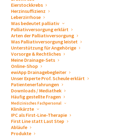
Eierstockkrebs
Herzinsuffizienz
Leberzirrhose
Was bedeutet palliativ
Palliativversorgung erklärt
Arten der Palliativversorgung
Was Palliativversorgung leistet
Unterstützung für Angehörige
Vorsorge & Rechtliches
Meine Drainage-Sets
Online-Shop
ewiApp Drainagebegleiter
Unser Experte Prof. Scheule erklärt
Patientenerfahrungen
Downloads / Mediathek
Häufig gestellte Fragen
First Line statt Last Step
Medizinisches Fachpersonal
Klinikärzte
9. Februar 2026
IPC als First-Line-Therapie
First Line statt Last Step
ARTIKEL LESEN
Abläufe
by Marc Braunmiller
Produkte