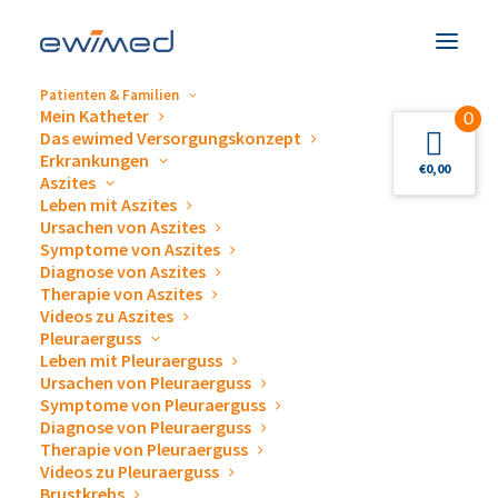
Patienten & Familien
Mein Katheter
0
Das ewimed Versorgungskonzept
Erkrankungen
Sonnenschutz ist
€
0,00
Aszites
Leben mit Aszites
Krebsvorsorge
Ursachen von Aszites
Symptome von Aszites
Diagnose von Aszites
Warum UV-Schutz gerade für Risikogruppen mehr
Therapie von Aszites
ist als Sommerpflege
Videos zu Aszites
Pleuraerguss
Leben mit Pleuraerguss
Ursachen von Pleuraerguss
Symptome von Pleuraerguss
Diagnose von Pleuraerguss
Therapie von Pleuraerguss
Videos zu Pleuraerguss
Brustkrebs