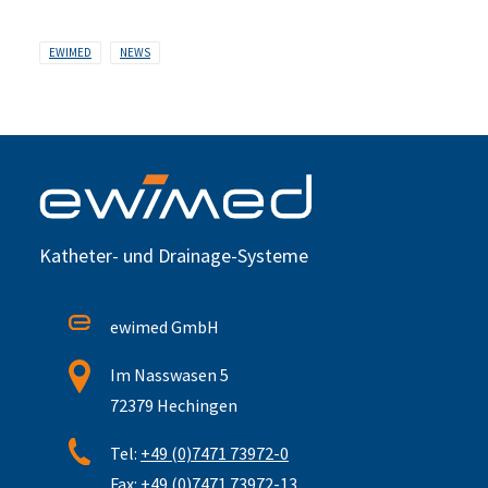
EWIMED
NEWS
Katheter- und Drainage-Systeme
ewimed GmbH
Im Nasswasen 5
72379 Hechingen
Tel:
+49 (0)7471 73972-0
Fax:
+49 (0)7471 73972-13