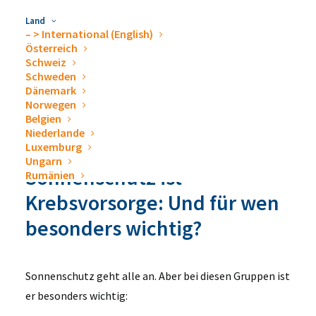
Sonnenschutz ist Krebsvorsorge –
Land
– > International (English)
besonders für Menschen mit geschwächter
Österreich
Haut.
Schweiz
Schweden
Dänemark
Norwegen
Belgien
Niederlande
Luxemburg
Ungarn
Sonnenschutz ist
Rumänien
Krebsvorsorge: Und für wen
besonders wichtig?
Sonnenschutz geht alle an. Aber bei diesen Gruppen ist
er besonders wichtig: