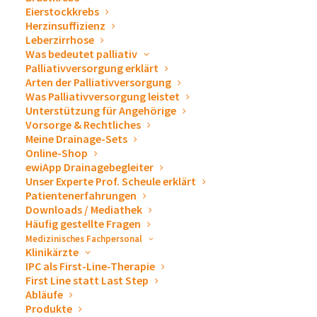
Eierstockkrebs
Erforderlichen Service
Herzinsuffizienz
akzeptieren und Inhalte
Leberzirrhose
entsperren
Was bedeutet palliativ
Palliativversorgung erklärt
Arten der Palliativversorgung
Was Palliativversorgung leistet
Unterstützung für Angehörige
Das Jahr 2022 war geprägt von persönlichen
Vorsorge & Rechtliches
Meine Drainage-Sets
Begegnungen und großen Projekten: Nach einer
Online-Shop
langen Phase des Abstand Haltens und der Isolierung
ewiApp Drainagebegleiter
konnten bei den monatlichen
Come Together
Unser Experte Prof. Scheule erklärt
Patientenerfahrungen
Wednesday
, dem
Sommerfest
sowie der
Downloads / Mediathek
Weihnachtsfeier
, beim
ewiletten-Tag
oder
Firmenlauf
Häufig gestellte Fragen
die gemeinsamen Aktivitäten wieder realisiert als auch
Medizinisches Fachpersonal
Klinikärzte
der Austausch untereinander gefördert werden.
IPC als First-Line-Therapie
First Line statt Last Step
Doch wer viel feiern kann, der mag auch viel arbeiten!
Abläufe
Produkte
Die großen Projekte in 2022 verteilten sich über das