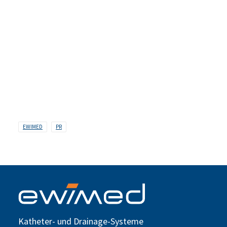
Weihnachtsfeier 2025: Après-Ski, der Winter kann
kommen!
12. Dezember 2025
ARTIKEL LESEN
EWIMED
PR
Katheter- und Drainage-Systeme