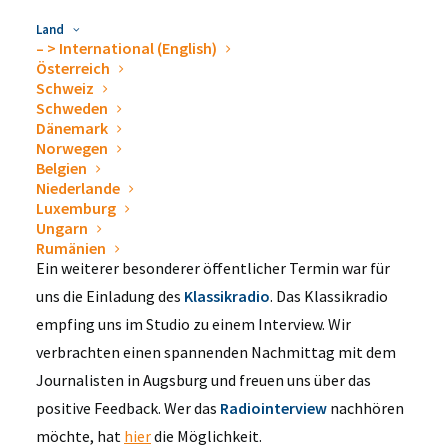
betont, dass „die Zusammenarbeit für das Schweizer
Land
– > International (English)
Unternehmen der fenik AG mit dem Mutterhaus der
Österreich
ewimed GmbH noch effizienter werden kann”. Tomas
Schweiz
Schweden
Jalrup, Geschäftsführer der ewimed Sweden AB, lässt
Dänemark
verlauten, dass er die Vorteile im offenen
Norwegen
Erfahrungsaustausch und in der Größe des
Belgien
Niederlande
Unternehmens sieht, wodurch sich ein sehr großer
Luxemburg
Wissensaustausch mit allen Ländern ergibt.
Ungarn
Rumänien
Ein weiterer besonderer öffentlicher Termin war für
uns die Einladung des
Klassikradio
. Das Klassikradio
empfing uns im Studio zu einem Interview. Wir
verbrachten einen spannenden Nachmittag mit dem
Journalisten in Augsburg und freuen uns über das
positive Feedback. Wer das
Radiointerview
nachhören
möchte, hat
hier
die Möglichkeit.