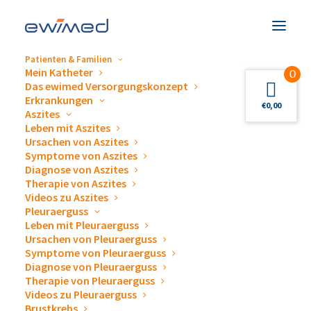
Patienten & Familien
Mein Katheter
0
Jahresrückblick 2022
Das ewimed Versorgungskonzept
Erkrankungen
€
0,00
Aszites
Egon und Lotta Wiest blicken auf das
Leben mit Aszites
erfolgreiche Jahr 2022 zurück und berichten
Ursachen von Aszites
Symptome von Aszites
von den Projekten und Events. Gemeinsam
Diagnose von Aszites
mit den ewimed-Mitarbeiter:innen freuen
Therapie von Aszites
sie sich auf die kommenden Ziele in 2023.
Videos zu Aszites
Sie sehen gerade einen Platzhalterinhalt
Pleuraerguss
von
YouTube
. Um auf den eigentlichen
Leben mit Pleuraerguss
Inhalt zuzugreifen, klicken Sie auf die
Schaltfläche unten. Bitte beachten Sie,
Ursachen von Pleuraerguss
dass dabei Daten an Drittanbieter
Symptome von Pleuraerguss
weitergegeben werden.
Diagnose von Pleuraerguss
Mehr Informationen
Therapie von Pleuraerguss
Videos zu Pleuraerguss
Inhalt entsperren
Brustkrebs