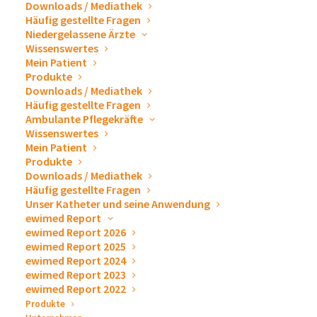
Downloads / Mediathek
Jahr.
Häufig gestellte Fragen
Niedergelassene Ärzte
Am Anfang des Jahres stand die Publizierung des
Wissenswertes
Mein Patient
ewimed Report 202
2
an. Hier konnten die eigenen
Produkte
Ergebnisse zusammengefasst und Allen zur Verfügung
Downloads / Mediathek
Häufig gestellte Fragen
gestellt werden. Der ewimed Report dient zum
Ambulante Pflegekräfte
Nachschlagen für den Bereich Pleuraerguss sowie
Wissenswertes
Aszites und wird von behandelnden Ärzten,
Mein Patient
Produkte
medizinischem Fachpersonal und Interessierten
Downloads / Mediathek
genutzt. Außerdem bietet der
ewimed Report 2022
Häufig gestellte Fragen
Unser Katheter und seine Anwendung
Informationen zur Therapiemöglichkeit mittels eines
ewimed Report
subkutan getunnelten Katheters. Unsere langjährige
ewimed Report 2026
Erfahrung ermöglichte es uns einen Überblick zur
ewimed Report 2025
ewimed Report 2024
aktuellen Studienlage zum getunnelten Katheter
ewimed Report 2023
sowie eine ausführliches Literaturverzeichnis zu
ewimed Report 2022
erstellen.
Produkte