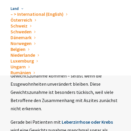
manchen Fällen treten sichtbare Venen hervor.
Land
– > International (English)
Besonders in fortgeschrittenen Stadien kann es dazu
Österreich
kommen, dass sich die Bauchdecke prall anfühlt und
Schweiz
Schweden
die Bewegung eingeschränkt wird.
Dänemark
Norwegen
Belgien
Da die angesammelte Flüssigkeit nicht auf
Niederlande
natürlichem Wege ausgeschieden wird, kann es zu
Luxemburg
Ungarn
einer deutlichen und oft unerklärlichen
Rumänien
Gewichtszunahme kommen – selbst wenn die
Essgewohnheiten unverändert bleiben. Diese
Gewichtszunahme ist besonders tückisch, weil viele
Betroffene den Zusammenhang mit Aszites zunächst
nicht erkennen.
Gerade bei Patienten mit
Leberzirrhose oder Krebs
wird eine Gewichtszunahme manchmal sogar als