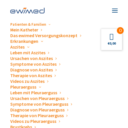
Patienten & Familien
Mein Katheter
0
Das ewimed Versorgungskonzept
Symptome von Aszites
Erkrankungen
€
0,00
Aszites
Leben mit Aszites
Ursachen von Aszites
Symptome von Aszites
Welche Beschwerden treten
Diagnose von Aszites
Therapie von Aszites
auf?
Videos zu Aszites
Pleuraerguss
Leben mit Pleuraerguss
Ursachen von Pleuraerguss
Aszites ist eine krankhafte Flüssigkeitsansammlung
Symptome von Pleuraerguss
Diagnose von Pleuraerguss
im Bauchraum, die sich je nach Ursache und
Therapie von Pleuraerguss
Fortschreiten der zugrunde liegenden Erkrankung
Videos zu Pleuraerguss
entweder schleichend über Wochen hinweg oder
Brustkrebs