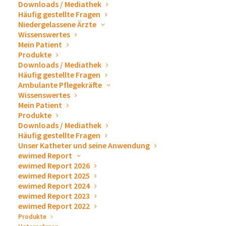
Downloads / Mediathek
Häufig gestellte Fragen
Niedergelassene Ärzte
Wissenswertes
Mein Patient
Produkte
Downloads / Mediathek
Häufig gestellte Fragen
Ambulante Pflegekräfte
Wissenswertes
Mein Patient
Produkte
Downloads / Mediathek
Häufig gestellte Fragen
Unser Katheter und seine Anwendung
ewimed Report
ewimed Report 2026
ewimed Report 2025
ewimed Report 2024
Bauchschwellung und
ewimed Report 2023
ewimed Report 2022
Gewichtszunahme
Produkte