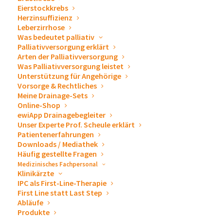
Eierstockkrebs
plötzlich innerhalb weniger Tage entwickeln kann. In
Herzinsuffizienz
den frühen Stadien bleibt die Flüssigkeitsansammlung
Leberzirrhose
Was bedeutet palliativ
oft unbemerkt, da kleinere Mengen keine
Palliativversorgung erklärt
unmittelbaren Beschwerden verursachen. Mit
Arten der Palliativversorgung
zunehmendem Volumen jedoch können sich spürbare
Was Palliativversorgung leistet
Unterstützung für Angehörige
Symptome entwickeln, die das Wohlbefinden und die
Vorsorge & Rechtliches
Lebensqualität der Betroffenen erheblich
Meine Drainage-Sets
Online-Shop
beeinträchtigen. Ein ausgeprägter Aszites führt nicht
ewiApp Drainagebegleiter
nur zu einer sichtbaren Zunahme des Bauchumfangs,
Unser Experte Prof. Scheule erklärt
sondern kann auch Druckgefühle,
Patientenerfahrungen
Downloads / Mediathek
Verdauungsprobleme und in schweren Fällen Atemnot
Häufig gestellte Fragen
verursachen. Die Intensität der Beschwerden hängt
Medizinisches Fachpersonal
Klinikärzte
maßgeblich von der Menge der angesammelten
IPC als First-Line-Therapie
Flüssigkeit und der zugrunde liegenden Erkrankung ab.
First Line statt Last Step
Abläufe
Produkte