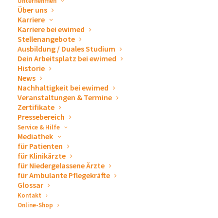
Unternehmen
Über uns
Karriere
Karriere bei ewimed
Erste Anzeichen von Aszites
Stellenangebote
Ausbildung / Duales Studium
Dein Arbeitsplatz bei ewimed
Historie
Eines der frühesten und auffälligsten Symptome von
News
Aszites ist eine zunehmende Schwellung des Bauches.
Nachhaltigkeit bei ewimed
Veranstaltungen & Termine
Anfangs nehmen viele Betroffene nur ein leichtes
Zertifikate
Völlegefühl oder einen diffusen Druck im Bauchraum
Pressebereich
wahr, insbesondere nach dem Essen. Dieses
Service & Hilfe
Mediathek
unangenehme Gefühl kann mit Blähungen
für Patienten
verwechselt oder als harmlose Verdauungsstörung
für Klinikärzte
für Niedergelassene Ärzte
abgetan werden.
für Ambulante Pflegekräfte
Glossar
Mit fortschreitender Flüssigkeitsansammlung wird der
Kontakt
Bauch jedoch zunehmend größer, fester und fühlt sich
Online-Shop
gespannt an. Die Haut kann sich straffen, und in