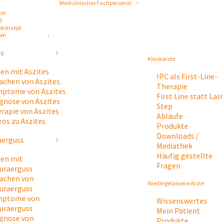
Medizinisches Fachpersonal
ter
d
skonzept
gen
es
Klinikärzte
en mit Aszites
IPC als First-Line-
achen von Aszites
Therapie
ptome von Aszites
First Line statt Las
gnose von Aszites
Step
rapie von Aszites
Abläufe
eos zu Aszites
Produkte
Downloads /
aerguss
Mediathek
Häufig gestellte
en mit
Fragen
uraerguss
achen von
Niedergelassene Ärzte
uraerguss
mptome von
Wissenswertes
uraerguss
Mein Patient
gnose von
Produkte