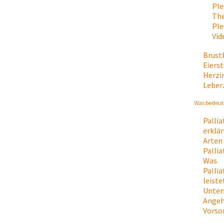
Ple
The
Ple
Vid
Brust
Eiers
Herzi
Leber
Was bedeute
Palli
erklär
Arten
Palli
Was
Palli
leiste
Unter
Angeh
Vorso