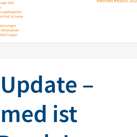
ewimed Report 20
nage-Sets
p
inagebegleiter
e Prof. Scheule
rfahrungen
/ Mediathek
ellte Fragen
Update –
med ist