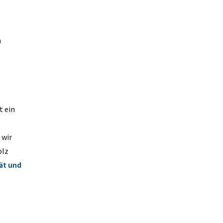
n
t ein
 wir
olz
ät und