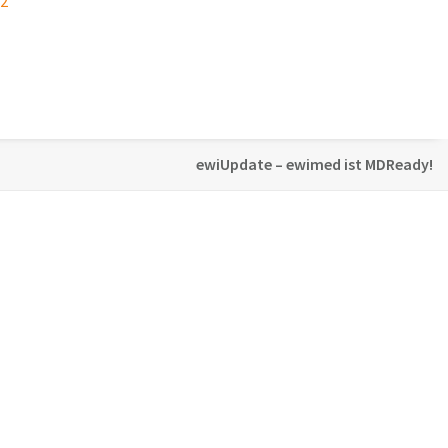
22
ewiUpdate – ewimed ist MDReady!
First Line statt Last Step
9. Februar 2026