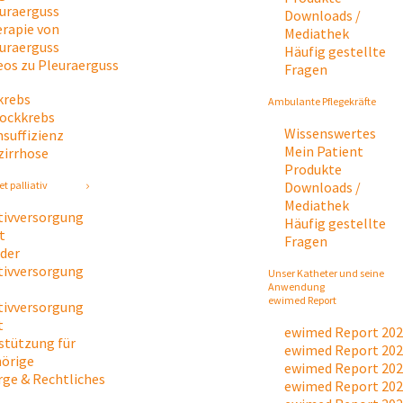
uraerguss
Downloads /
rapie von
Mediathek
uraerguss
Häufig gestellte
eos zu Pleuraerguss
Fragen
krebs
Ambulante Pflegekräfte
tockkrebs
Wissenswertes
nsuffizienz
Mein Patient
zirrhose
Produkte
Downloads /
t palliativ
Mediathek
ativversorgung
Häufig gestellte
t
Fragen
 der
ativversorgung
Unser Katheter und seine
Anwendung
ewimed Report
ativversorgung
t
ewimed Report 20
stützung für
ewimed Report 20
örige
ewimed Report 20
rge & Rechtliches
ewimed Report 20