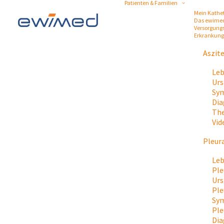
Patienten & Familien
Mein Kathe
Das ewime
Versorgung
Erkrankun
Aszit
Leb
Urs
Sym
Dia
The
Vid
Pleur
Leb
Ple
Urs
Ple
Sy
Ple
Dia