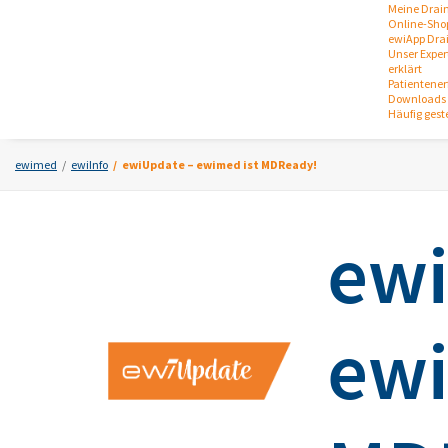
Meine Drai
Online-Sho
ewiApp Dra
Unser Expert
erklärt
Patientene
Downloads 
Häufig gest
ewimed
ewiInfo
ewiUpdate – ewimed ist MDReady!
ewi
ewi