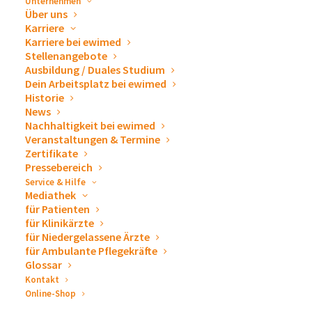
Unternehmen
Über uns
Karriere
Karriere bei ewimed
Stellenangebote
Ausbildung / Duales Studium
Dein Arbeitsplatz bei ewimed
Historie
News
Nachhaltigkeit bei ewimed
Veranstaltungen & Termine
Zertifikate
Pressebereich
Service & Hilfe
Mediathek
für Patienten
für Klinikärzte
für Niedergelassene Ärzte
für Ambulante Pflegekräfte
Ein Abend zum Wohlfühlen
Glossar
Kontakt
Online-Shop
Kulinarisch wurden wir mit regionalen