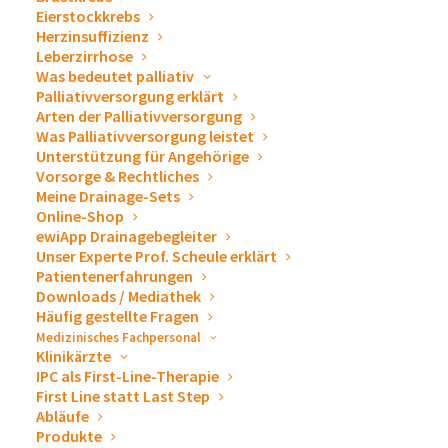
Eierstockkrebs
Herzinsuffizienz
Leberzirrhose
Es gibt Abende, an denen
Was bedeutet palliativ
Palliativversorgung erklärt
alles einfach passt
Arten der Palliativversorgung
Was Palliativversorgung leistet
Unterstützung für Angehörige
Eine Stunde vor Beginn unserer Weihnachtsfeier
Vorsorge & Rechtliches
Meine Drainage-Sets
prasselte noch Regen aufs Gelände, aber pünktlich um
Online-Shop
18 Uhr begann es, in dichten Schneeflocken zu
ewiApp Drainagebegleiter
Unser Experte Prof. Scheule erklärt
schneien. Perfektes Timing für unsere
ewiHüttn 2025,
Patientenerfahrungen
die sich innerhalb weniger Minuten in eine kleine
Downloads / Mediathek
Winterwelt verwandelte.
Häufig gestellte Fragen
Medizinisches Fachpersonal
Klinikärzte
IPC als First-Line-Therapie
First Line statt Last Step
Abläufe
Produkte
Gefeiert haben wir direkt vor unserem
neuen