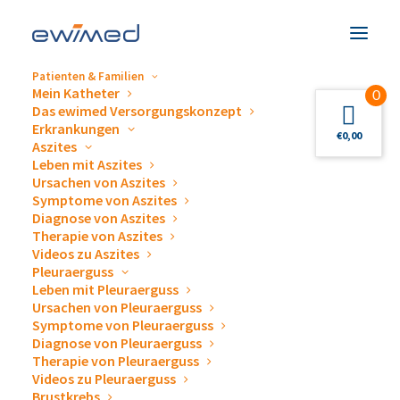
Patienten & Familien
Mein Katheter
0
Weihnachtsfeier 2025:
Das ewimed Versorgungskonzept
Erkrankungen
€
0,00
Aszites
Après-Ski, der Winter kann
Leben mit Aszites
Ursachen von Aszites
kommen!
Symptome von Aszites
Diagnose von Aszites
Therapie von Aszites
Videos zu Aszites
Pleuraerguss
Leben mit Pleuraerguss
Ursachen von Pleuraerguss
Symptome von Pleuraerguss
Diagnose von Pleuraerguss
Therapie von Pleuraerguss
Videos zu Pleuraerguss
Brustkrebs