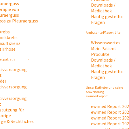
uraerguss
Downloads /
rapie von
Mediathek
uraerguss
Häufig gestellte
eos zu Pleuraerguss
Fragen
krebs
Ambulante Pflegekräfte
tockkrebs
Wissenswertes
nsuffizienz
Mein Patient
zirrhose
Produkte
Downloads /
t palliativ
Mediathek
ativversorgung
Häufig gestellte
t
Fragen
 der
ativversorgung
Unser Katheter und seine
Anwendung
ewimed Report
ativversorgung
t
ewimed Report 20
stützung für
ewimed Report 20
örige
ewimed Report 20
rge & Rechtliches
ewimed Report 20