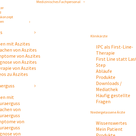
Medizinisches Fachpersonal
ter
d
skonzept
gen
es
Klinikärzte
en mit Aszites
IPC als First-Line-
achen von Aszites
Therapie
ptome von Aszites
First Line statt Las
gnose von Aszites
Step
rapie von Aszites
Abläufe
eos zu Aszites
Produkte
Downloads /
aerguss
Mediathek
Häufig gestellte
en mit
Fragen
uraerguss
achen von
Niedergelassene Ärzte
uraerguss
mptome von
Wissenswertes
uraerguss
Mein Patient
gnose von
Produkte