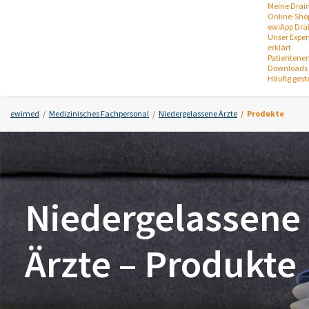
Meine Drai
Online-Sho
ewiApp Dra
Unser Expert
erklärt
Patientene
Downloads 
Häufig gest
ewimed
Medizinisches Fachpersonal
Niedergelassene Ärzte
Produkte
Niedergelassene
Ärzte – Produkte