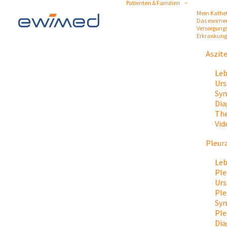
Patienten & Familien
Mein Kathe
Das ewime
Versorgung
Erkrankun
Aszit
Leb
Urs
Sym
Dia
The
Vid
Pleur
Leb
Ple
Urs
Ple
Sy
Ple
Dia