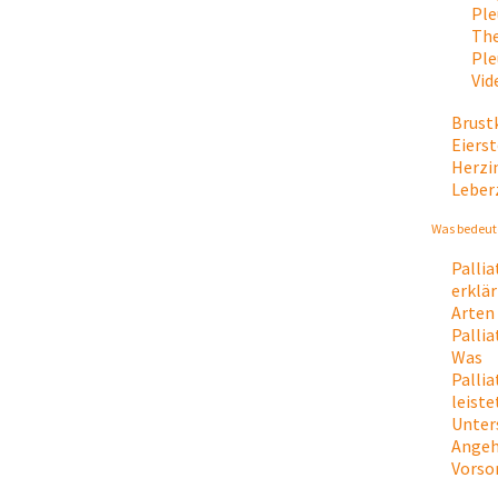
Ple
The
Ple
Vid
Brust
Eiers
Herzi
Leber
Was bedeute
Palli
erklär
Arten
Palli
Was
Palli
leiste
Unter
Angeh
Vorso