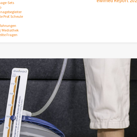
ewimed Report 20
nage-Sets
p
inagebegleiter
e Prof. Scheule
rfahrungen
/ Mediathek
ellte Fragen