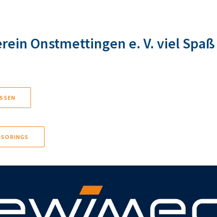
in Onstmettingen e. V. viel Spaß u
ISSEN
NSORINGS