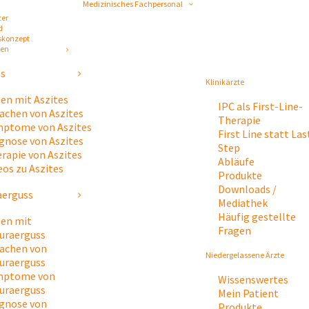
Medizinisches Fachpersonal
ter
d
skonzept
gen
es
Klinikärzte
en mit Aszites
IPC als First-Line-
achen von Aszites
Therapie
ptome von Aszites
First Line statt Las
gnose von Aszites
Step
rapie von Aszites
Abläufe
eos zu Aszites
Produkte
Downloads /
aerguss
Mediathek
Häufig gestellte
en mit
Fragen
uraerguss
achen von
Niedergelassene Ärzte
uraerguss
mptome von
Wissenswertes
uraerguss
Mein Patient
gnose von
Produkte