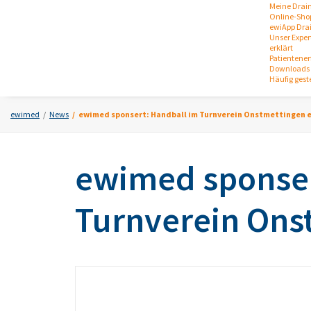
Meine Drai
Online-Sho
ewiApp Dra
Unser Expert
erklärt
Patientene
Downloads 
Häufig gest
ewimed
News
ewimed sponsert: Handball im Turnverein Onstmettingen e.
ewimed sponser
Turnverein Onst