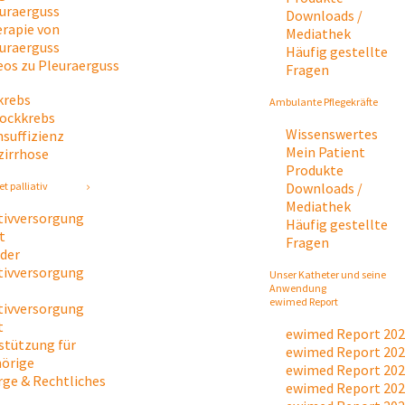
uraerguss
Downloads /
rapie von
Mediathek
uraerguss
Häufig gestellte
eos zu Pleuraerguss
Fragen
krebs
Ambulante Pflegekräfte
tockkrebs
Wissenswertes
nsuffizienz
Mein Patient
zirrhose
Produkte
Downloads /
t palliativ
Mediathek
ativversorgung
Häufig gestellte
t
Fragen
 der
ativversorgung
Unser Katheter und seine
Anwendung
ewimed Report
ativversorgung
t
ewimed Report 20
stützung für
ewimed Report 20
örige
ewimed Report 20
rge & Rechtliches
ewimed Report 20