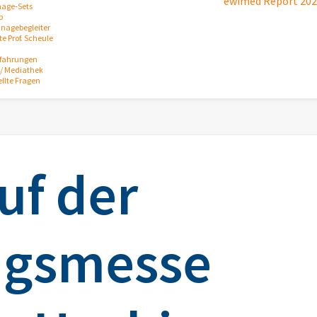
ewimed Report 20
nage-Sets
p
inagebegleiter
e Prof. Scheule
rfahrungen
/ Mediathek
ellte Fragen
uf der
ngsmesse