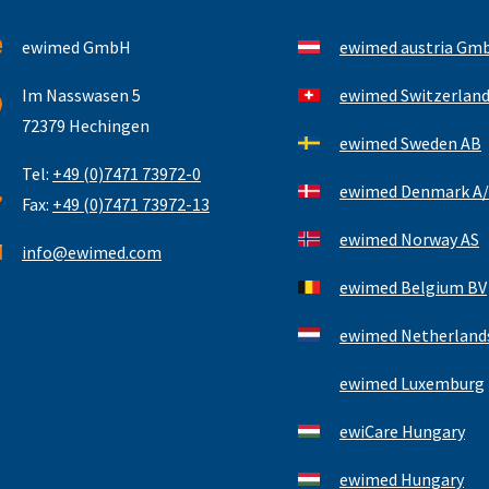
ewimed GmbH
ewimed austria Gm
Im Nasswasen 5
ewimed Switzerlan
72379 Hechingen
ewimed Sweden AB
Tel:
+49 (0)7471 73972-0
ewimed Denmark A/
Fax:
+49 (0)7471 73972-13
ewimed Norway AS
info@ewimed.com
ewimed Belgium BV
ewimed Netherlands
ewimed Luxemburg
ewiCare Hungary
ewimed Hungary