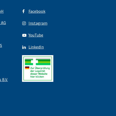
bH
Facebook
d AG
Instagram
YouTube
S
LinkedIn
 B.V.