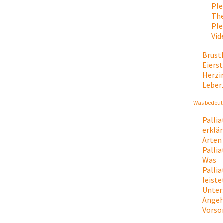
Ple
The
Ple
Vid
Brust
Eiers
Herzi
Leber
Was bedeute
Palli
erklär
Arten
Palli
Was
Palli
leiste
Unter
Angeh
Vorso