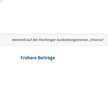
22
ewimed auf der Hechinger Ausbildungsmesse „Chance“
Frühere Beiträge
First Line statt Last Step