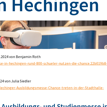
n Hechingen
3.2024 von Benjamin Roth
se-in-hechingen-rund-800-schueler-nutzen-die-chance.22b019b8
24 von Julia Siedler
Hechinger-Ausbildungsmesse-Chance-treten-in-der-Stadthalle-
 Ausbildungs- und Studienmesse i