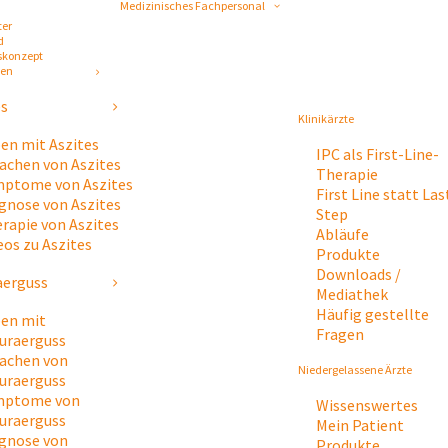
Medizinisches Fachpersonal
ter
d
skonzept
gen
es
Klinikärzte
en mit Aszites
IPC als First-Line-
achen von Aszites
Therapie
ptome von Aszites
First Line statt Las
gnose von Aszites
Step
rapie von Aszites
Abläufe
eos zu Aszites
Produkte
Downloads /
aerguss
Mediathek
Häufig gestellte
en mit
Fragen
uraerguss
achen von
Niedergelassene Ärzte
uraerguss
mptome von
Wissenswertes
uraerguss
Mein Patient
gnose von
Produkte