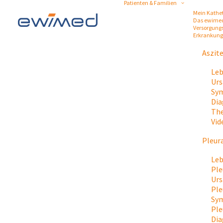
Patienten & Familien
Mein Kathe
Das ewime
Versorgung
Erkrankun
Aszit
Leb
Urs
Sym
Dia
The
Vid
Pleur
Leb
Ple
Urs
Ple
Sy
Ple
Dia