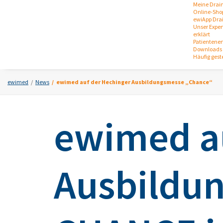
Meine Drai
Online-Sho
ewiApp Dra
Unser Expert
erklärt
Patientene
Downloads 
Häufig gest
ewimed
News
ewimed auf der Hechinger Ausbildungsmesse „Chance“
ewimed a
Ausbildu