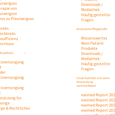
uraerguss
Downloads /
rapie von
Mediathek
uraerguss
Häufig gestellte
eos zu Pleuraerguss
Fragen
krebs
Ambulante Pflegekräfte
tockkrebs
Wissenswertes
nsuffizienz
Mein Patient
zirrhose
Produkte
Downloads /
t palliativ
Mediathek
ativversorgung
Häufig gestellte
t
Fragen
 der
ativversorgung
Unser Katheter und seine
Anwendung
ewimed Report
ativversorgung
t
ewimed Report 20
stützung für
ewimed Report 20
örige
ewimed Report 20
rge & Rechtliches
ewimed Report 20