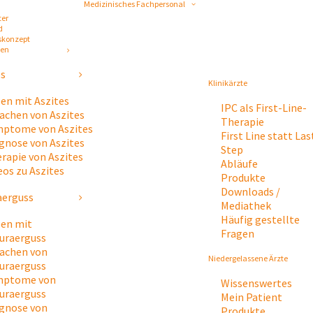
Medizinisches Fachpersonal
ter
d
skonzept
gen
es
Klinikärzte
en mit Aszites
IPC als First-Line-
achen von Aszites
Therapie
ptome von Aszites
First Line statt Las
gnose von Aszites
Step
rapie von Aszites
Abläufe
eos zu Aszites
Produkte
Downloads /
aerguss
Mediathek
Häufig gestellte
en mit
Fragen
uraerguss
achen von
Niedergelassene Ärzte
uraerguss
mptome von
Wissenswertes
uraerguss
Mein Patient
gnose von
Produkte