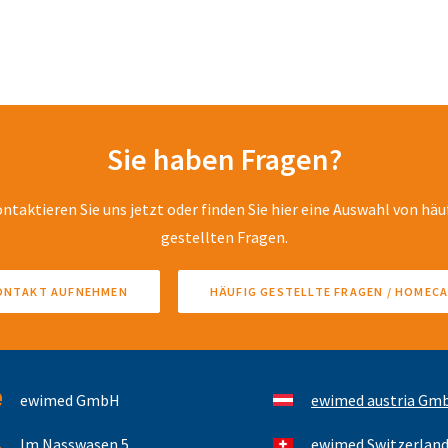
PleurX™ / PeritX™ Ventilkappe
Sie haben Fragen?
ntaktieren Sie uns jetzt oder finden Sie hier eine Auswahl von häu
gestellten Fragen.
ONTAKT AUFNEHMEN
HÄUFIG GESTELLTE FRAGEN / HOMEC
ewimed GmbH
ewimed austria Gm
Im Nasswasen 5
ewimed Switzerlan