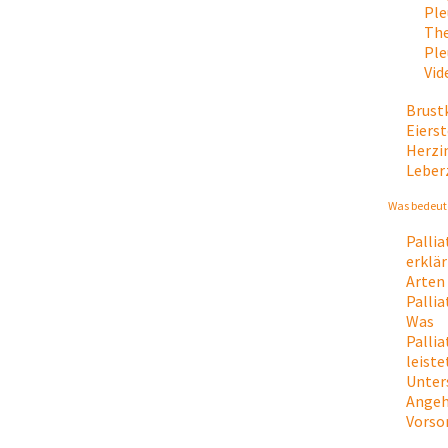
Ple
The
Ple
Vid
Brust
Eiers
Herzi
Leber
Was bedeute
Palli
erklär
Arten
Palli
Was
Palli
leiste
Unter
Angeh
Vorso