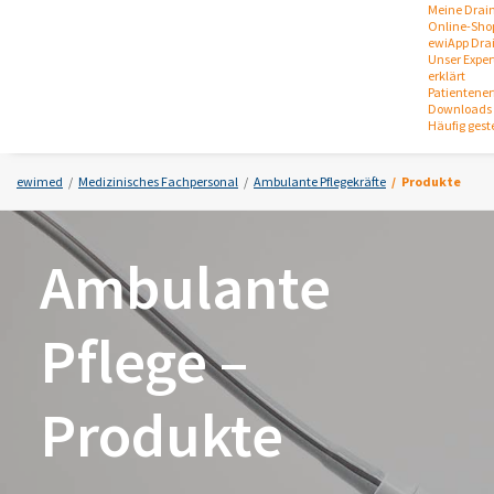
Meine Drai
Online-Sho
ewiApp Dra
Unser Expert
erklärt
Patientene
Downloads 
Häufig gest
ewimed
Medizinisches Fachpersonal
Ambulante Pflegekräfte
Produkte
Ambulante
Pflege –
Produkte