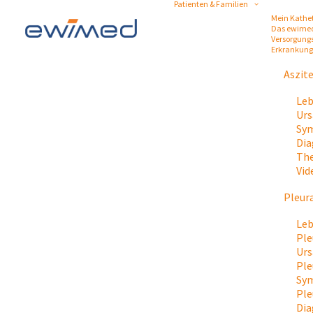
Patienten & Familien
Mein Kathe
Das ewime
Versorgung
Erkrankun
Aszit
Leb
Urs
Sym
Dia
The
Vid
Pleur
Leb
Ple
Urs
Ple
Sy
Ple
Dia