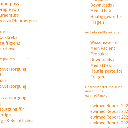
uraerguss
Downloads /
rapie von
Mediathek
uraerguss
Häufig gestellte
eos zu Pleuraerguss
Fragen
krebs
Ambulante Pflegekräfte
tockkrebs
Wissenswertes
nsuffizienz
Mein Patient
zirrhose
Produkte
Downloads /
t palliativ
Mediathek
ativversorgung
Häufig gestellte
t
Fragen
 der
ativversorgung
Unser Katheter und seine
Anwendung
ewimed Report
ativversorgung
t
ewimed Report 20
stützung für
ewimed Report 20
örige
ewimed Report 20
rge & Rechtliches
ewimed Report 20