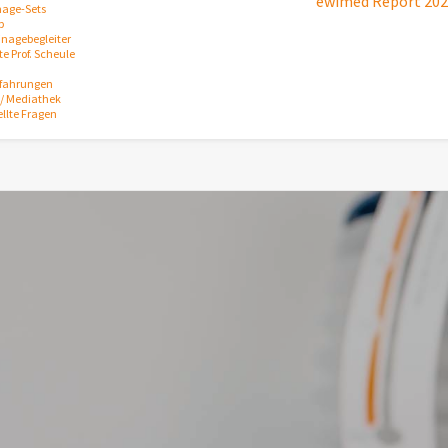
ewimed Report 20
nage-Sets
p
inagebegleiter
e Prof. Scheule
rfahrungen
/ Mediathek
ellte Fragen