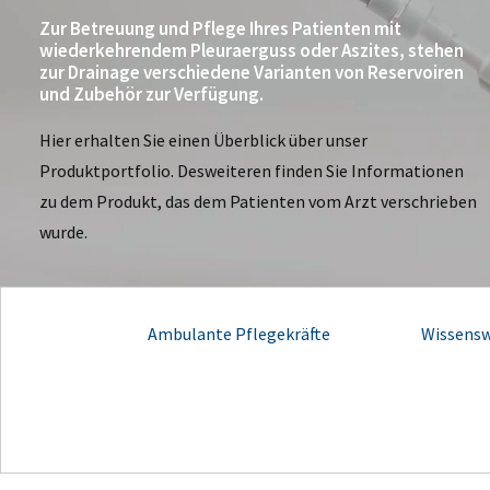
Zur Betreuung und Pflege Ihres Patienten mit
wiederkehrendem Pleuraerguss oder Aszites, stehen
zur Drainage verschiedene Varianten von Reservoiren
und Zubehör zur Verfügung.
Hier erhalten Sie einen Überblick über unser
Produktportfolio. Desweiteren finden Sie Informationen
zu dem Produkt, das dem Patienten vom Arzt verschrieben
wurde.
Ambulante Pflegekräfte
Wissensw