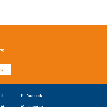
fig
ARE
bH
Facebook
d AG
Instagram