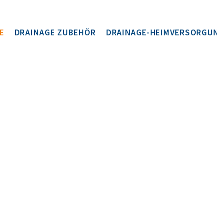
E
DRAINAGE ZUBEHÖR
DRAINAGE-HEIMVERSORGU
drainova® Reservoir, Drainage-Set
ewimed Drainage-Set, 2000 ml