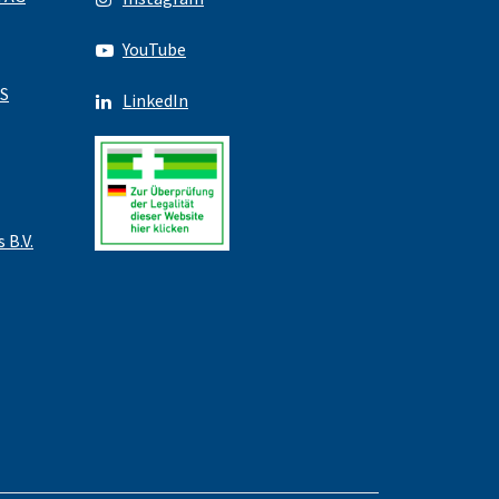
YouTube
S
LinkedIn
 B.V.