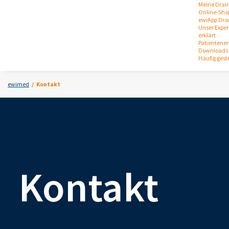
Meine Drai
Online-Sho
ewiApp Dra
Unser Expert
erklärt
Patientene
Downloads 
Häufig gest
ewimed
Kontakt
Kontakt