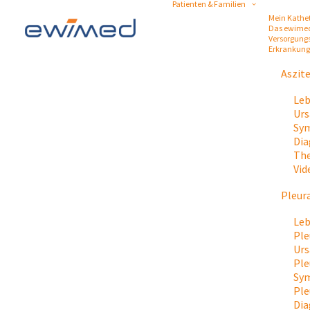
Patienten & Familien
Mein Kathe
Das ewime
Versorgung
Erkrankun
Aszit
Leb
Urs
Sym
Dia
The
Vid
Pleur
Leb
Ple
Urs
Ple
Sy
Ple
Dia