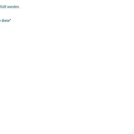
füllt werden.
Bitte lasse dieses Feld leer.
 diese*