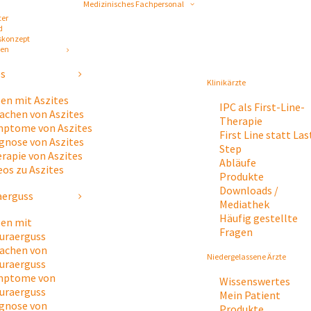
Medizinisches Fachpersonal
ter
d
skonzept
gen
es
Klinikärzte
en mit Aszites
IPC als First-Line-
achen von Aszites
Therapie
ptome von Aszites
First Line statt Las
gnose von Aszites
Step
rapie von Aszites
Abläufe
eos zu Aszites
Produkte
Downloads /
aerguss
Mediathek
Häufig gestellte
en mit
Fragen
uraerguss
achen von
Niedergelassene Ärzte
uraerguss
mptome von
Wissenswertes
uraerguss
Mein Patient
gnose von
Produkte