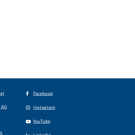
bH
Facebook
d AG
Instagram
YouTube
S