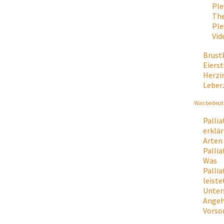
Ple
The
Ple
Vid
Brust
Eiers
Herzi
Leber
Was bedeute
Palli
erklär
Arten
Palli
Was
Palli
leiste
Unter
Angeh
Vorso