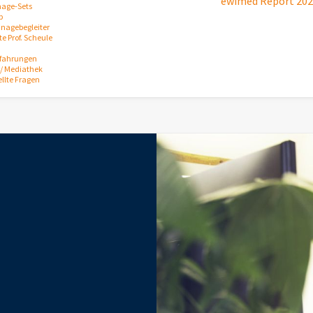
ewimed Report 20
nage-Sets
p
inagebegleiter
e Prof. Scheule
rfahrungen
/ Mediathek
ellte Fragen