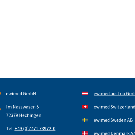
ewimed GmbH
ewimed austria Gm
Im Nasswasen 5
ewimed Switzerlan
72379 Hechingen
ewimed Sweden AB
Tel:
+49 (0)7471 73972-0
ewimed Denmark A/