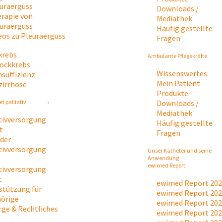
uraerguss
Downloads /
rapie von
Mediathek
uraerguss
Häufig gestellte
eos zu Pleuraerguss
Fragen
krebs
Ambulante Pflegekräfte
tockkrebs
Wissenswertes
nsuffizienz
Mein Patient
zirrhose
Produkte
Downloads /
t palliativ
Mediathek
ativversorgung
Häufig gestellte
t
Fragen
 der
ativversorgung
Unser Katheter und seine
Anwendung
ewimed Report
ativversorgung
t
ewimed Report 20
stützung für
ewimed Report 20
örige
ewimed Report 20
rge & Rechtliches
ewimed Report 20