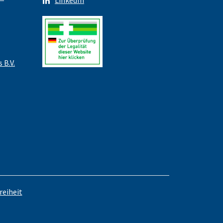
LinkedIn
 B.V.
reiheit