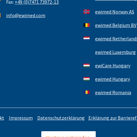
Fax:
+49 (0)7471 73972-13
ewimed Norway AS
info@ewimed.com
ewimed Belgium BV
ewimed Netherlands
ewimed Luxemburg
ewiCare Hungary
ewimed Hungary
ewimed Romania
kt
Impressum
Datenschutzerklärung
Erklärung zur Barrieref