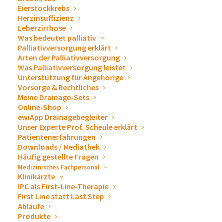
Eierstockkrebs
Herzinsuffizienz
Leberzirrhose
Was bedeutet palliativ
Palliativversorgung erklärt
Arten der Palliativversorgung
Was Palliativversorgung leistet
Unterstützung für Angehörige
Wir freuen uns Ihnen mitteilen zu dürfen,
Vorsorge & Rechtliches
dass wir offizieller Sponsor des
Meine Drainage-Sets
Österreichischen
Online-Shop
ewiApp Drainagebegleiter
Behindertensportverbands (ÖBSV)
sind und
Unser Experte Prof. Scheule erklärt
wir somit den Sport für Behinderte
Patientenerfahrungen
unterstützen dürfen.
Downloads / Mediathek
Häufig gestellte Fragen
Medizinisches Fachpersonal
Was macht der
Klinikärzte
IPC als First-Line-Therapie
Österreichische
First Line statt Last Step
Abläufe
Behindertensportverband?
Produkte