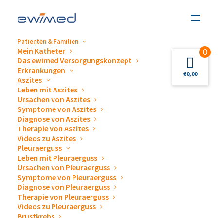
Patienten & Familien
Mein Katheter
0
Das ewimed Versorgungskonzept
Erkrankungen
ewimed sponsert:
€
0,00
Aszites
Leben mit Aszites
Österreichischer
Ursachen von Aszites
Symptome von Aszites
Behindertensportverband
Diagnose von Aszites
Therapie von Aszites
(ÖBSV)
Videos zu Aszites
Pleuraerguss
Leben mit Pleuraerguss
Ursachen von Pleuraerguss
Symptome von Pleuraerguss
Diagnose von Pleuraerguss
Therapie von Pleuraerguss
Videos zu Pleuraerguss
Brustkrebs