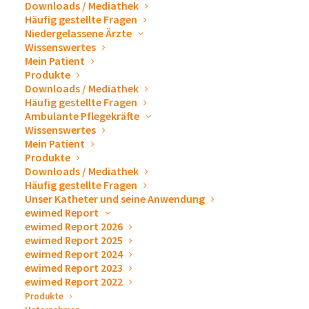
Downloads / Mediathek
Häufig gestellte Fragen
Niedergelassene Ärzte
Der ÖBSV möchte Menschen mit Behinderung von jung
Wissenswertes
bis alt für
regelmäßige Bewegung
und
Sport
Mein Patient
begeistern, gewinnen
und darin
unterstützen
.
Produkte
Downloads / Mediathek
Häufig gestellte Fragen
Der Verband ermöglicht Menschen mit Behinderungen
Ambulante Pflegekräfte
nahezu
alle Sportarten
auszuüben. Das Sportangebot
Wissenswertes
des ÖBSVs reicht von Vereinssport, Bewegungs- und
Mein Patient
Produkte
Gesundheitslehrgänge, Sportcamps bis hin zu
Downloads / Mediathek
Wettkämpfen. Hier ist für jeden das Richtige dabei!
Häufig gestellte Fragen
Unser Katheter und seine Anwendung
ewimed Report
Warum ist Sport auch für
ewimed Report 2026
ewimed Report 2025
Menschen mit Behinderung
ewimed Report 2024
ewimed Report 2023
wichtig?
ewimed Report 2022
Produkte