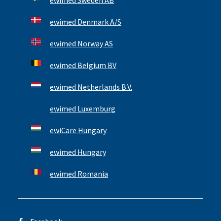
ewimed Sweden AB
ewimed Denmark A/S
ewimed Norway AS
ewimed Belgium BV
ewimed Netherlands B.V.
ewimed Luxemburg
ewiCare Hungary
ewimed Hungary
ewimed Romania