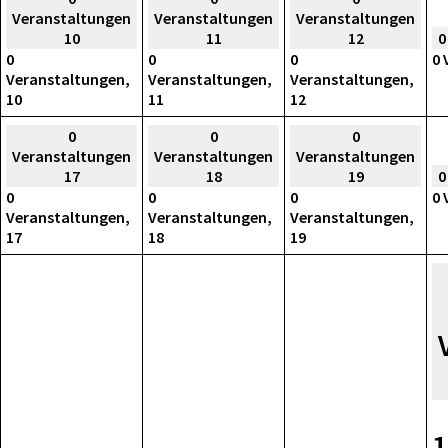
Veranstaltungen
Veranstaltungen
Veranstaltungen
10
11
12
0
0
0
0
0 
Veranstaltungen,
Veranstaltungen,
Veranstaltungen,
10
11
12
0
0
0
Veranstaltungen
Veranstaltungen
Veranstaltungen
17
18
19
0
0
0
0
0 
Veranstaltungen,
Veranstaltungen,
Veranstaltungen,
17
18
19
1