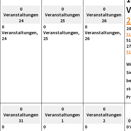
V
0
0
0
Veranstaltungen
Veranstaltungen
Veranstaltungen
2
24
25
26
0
0
0
20
Veranstaltungen,
Veranstaltungen,
Veranstaltungen,
51
24
25
26
51
27
51
Wi
Si
be
st
Pr
0
0
0
Veranstaltungen
Veranstaltungen
Veranstaltungen
31
1
2
0
0
0
0
0 