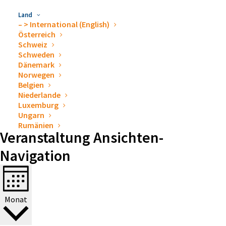
Drainagesystemen sowie ewimed als
Land
Medizintechnikunternehmen auch an unseren
– > International (English)
Ausstellungsständen. Lernen Sie uns auf Messen &
Österreich
Schweiz
Kongressen persönlich kennen. Wir freuen uns auf Sie!
Schweden
Dänemark
Norwegen
Belgien
Niederlande
Veranstaltungen
Ansichten-Navigation
Luxemburg
Ungarn
Rumänien
Veranstaltung Ansichten-
Navigation
Monat