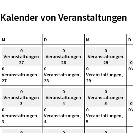
Kalender von Veranstaltungen
Montag
Dienstag
Mittwoch
M
D
M
D
0
0
0
Veranstaltungen
Veranstaltungen
Veranstaltungen
27
28
29
0
0
0
0
0 
Veranstaltungen,
Veranstaltungen,
Veranstaltungen,
27
28
29
0
0
0
Veranstaltungen
Veranstaltungen
Veranstaltungen
3
4
5
0
0
0
0
0 
Veranstaltungen,
Veranstaltungen,
Veranstaltungen,
3
4
5
0
0
0