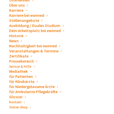
Unternehmen
Über uns
Karriere
Karriere bei ewimed
Stellenangebote
Ausbildung / Duales Studium
Dein Arbeitsplatz bei ewimed
Historie
News
Nachhaltigkeit bei ewimed
Veranstaltungen &
Veranstaltungen & Termine
Zertifikate
Termine
Pressebereich
Service & Hilfe
Mediathek
für Patienten
für Klinikärzte
für Niedergelassene Ärzte
für Ambulante Pflegekräfte
Glossar
Gerne beantworten wir Ihre Fragen zum Thema
Kontakt
Online-Shop
Drainage von Pleuraergüssen und Aszites, unseren