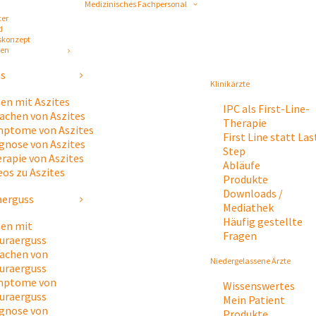
Medizinisches Fachpersonal
ter
d
skonzept
gen
es
Klinikärzte
en mit Aszites
IPC als First-Line-
achen von Aszites
Therapie
ptome von Aszites
First Line statt Las
gnose von Aszites
Step
rapie von Aszites
Abläufe
eos zu Aszites
Produkte
Downloads /
aerguss
Mediathek
Häufig gestellte
en mit
Fragen
uraerguss
achen von
Niedergelassene Ärzte
uraerguss
mptome von
Wissenswertes
uraerguss
Mein Patient
gnose von
Produkte