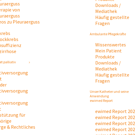
uraerguss
Downloads /
rapie von
Mediathek
uraerguss
Häufig gestellte
eos zu Pleuraerguss
Fragen
krebs
Ambulante Pflegekräfte
tockkrebs
Wissenswertes
nsuffizienz
Mein Patient
zirrhose
Produkte
Downloads /
t palliativ
Mediathek
ativversorgung
Häufig gestellte
t
Fragen
 der
ativversorgung
Unser Katheter und seine
Anwendung
ewimed Report
ativversorgung
t
ewimed Report 20
stützung für
ewimed Report 20
örige
ewimed Report 20
rge & Rechtliches
ewimed Report 20