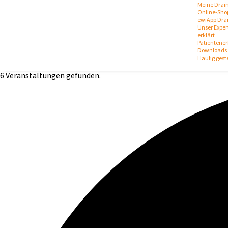
Meine Drai
Online-Sho
ewiApp Dra
Unser Expert
erklärt
Patientene
Downloads 
Häufig gest
6 Veranstaltungen gefunden.