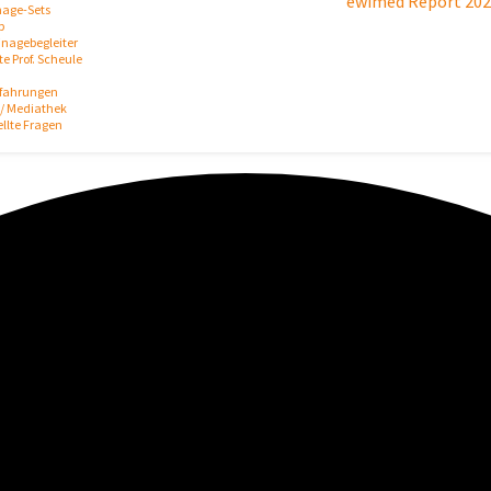
ewimed Report 20
nage-Sets
p
inagebegleiter
e Prof. Scheule
rfahrungen
/ Mediathek
ellte Fragen