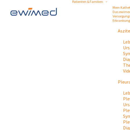
Patienten & Familien
Mein Kathe
Das ewime
Versorgung
Erkrankun
Aszit
Leb
Urs
Sym
Dia
The
Vid
Pleur
Leb
Ple
Urs
Ple
Sy
Ple
Dia