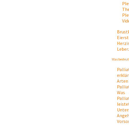
Ple
The
Ple
Vid
Brust
Eiers
Herzi
Leber
Was bedeute
Palli
erklär
Arten
Palli
Was
Palli
leiste
Unter
Angeh
Vorso