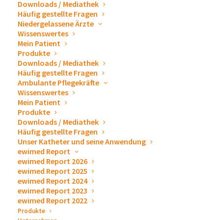
Downloads / Mediathek
Häufig gestellte Fragen
26. April 2023 / 18:00
-
22:00
CEST
Niedergelassene Ärzte
Wissenswertes
Wir würden uns sehr freuen Sie an unserem Messestand
Mein Patient
Produkte
begrüßen zu dürfen. Gerne stellen wir Ihnen unsere
Downloads / Mediathek
Produkte zur Drainage und Punktion, sowie Zubehör zum
Häufig gestellte Fragen
Ablassen von Pleuraergüssen und Aszites persönlich vor.
Ambulante Pflegekräfte
Wir beantworten Ihnen sehr gern alle Fragen und erklären
Wissenswertes
Mein Patient
das ewimed Versorgungskonzept. Wenn Sie eine
Produkte
persönliche Beratung wünschen,
vereinbaren Sie vorab
Downloads / Mediathek
doch bitte einen Termin über unser Kontaktformular
.
Häufig gestellte Fragen
Unser Katheter und seine Anwendung
ewimed Report
ewimed Report 2026
ewimed Report 2025
Zum Kalender hinzufügen
ewimed Report 2024
ewimed Report 2023
ewimed Report 2022
Produkte