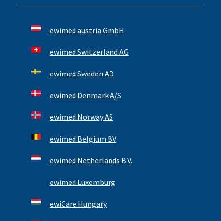
ewimed austria GmbH
ewimed Switzerland AG
ewimed Sweden AB
ewimed Denmark A/S
ewimed Norway AS
ewimed Belgium BV
ewimed Netherlands B.V.
ewimed Luxemburg
ewiCare Hungary