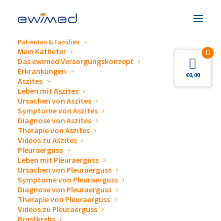
Patienten & Familien
Mein Katheter
0
Das ewimed Versorgungskonzept
Erkrankungen
€
0,00
Aszites
Leben mit Aszites
Veranstaltungen &
Ursachen von Aszites
Symptome von Aszites
Termine
Diagnose von Aszites
Therapie von Aszites
Videos zu Aszites
Pleuraerguss
Leben mit Pleuraerguss
Ursachen von Pleuraerguss
Symptome von Pleuraerguss
Diagnose von Pleuraerguss
Gerne beantworten wir Ihre Fragen zum Thema
Therapie von Pleuraerguss
Videos zu Pleuraerguss
Drainage von Pleuraergüssen und Aszites,
Brustkrebs