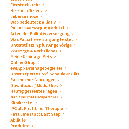
unseren Drainagesystemen sowie ewimed als
Eierstockkrebs
Medizintechnikunternehmen auch an unseren
Herzinsuffizienz
Leberzirrhose
Ausstellungsständen. Lernen Sie uns auf Messen
Was bedeutet palliativ
& Kongressen persönlich kennen. Wir freuen uns
Palliativversorgung erklärt
auf Sie!
Arten der Palliativversorgung
Was Palliativversorgung leistet
Unterstützung für Angehörige
Vorsorge & Rechtliches
Meine Drainage-Sets
« Alle Veranstaltungen
Online-Shop
ewiApp Drainagebegleiter
Unser Experte Prof. Scheule erklärt
Diese Veranstaltung hat bereits stattgefunden.
Patientenerfahrungen
Downloads / Mediathek
Häufig gestellte Fragen
Interdisziplinäres
Medizinisches Fachpersonal
Klinikärzte
Lungenkrebs-
IPC als First-Line-Therapie
First Line statt Last Step
Abläufe
Symposium
Produkte