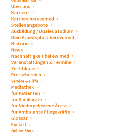
Unternehmen
DETAILS
Über uns
VERANSTALTER
Karriere
Datum:
MediClin GmbH & Co.
Karriere bei ewimed
KG | Müritz-Klinikum |
26. April 2023
Stellenangebote
Ausbildung / Duales Studium
Klinik für Chirurgie II
Zeit:
Dein Arbeitsplatz bei ewimed
18:00 - 22:00
CEST
Historie
News
Veranstaltung-Tags:
Nachhaltigkeit bei ewimed
Thoraxchirurgie
Veranstaltungen & Termine
Zertifikate
Pressebereich
VERANSTALTUNGSORT
Service & Hilfe
Mediathek
Müritzeum
für Patienten
Zur Steinmole 1
für Klinikärzte
Waren
,
17192
Google Karte anzeigen
für Niedergelassene Ärzte
für Ambulante Pflegekräfte
Glossar
Kontakt
DMP Tagung Pneumo
3. Klinischer Abend
Online-Shop
Update 2023
Thoraxchirurgie