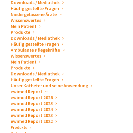
Downloads / Mediathek
Häufig gestellte Fragen
Wir würden uns sehr freuen Sie an unserem Messestand
Niedergelassene Ärzte
begrüßen zu dürfen. Gerne stellen wir Ihnen unsere
Wissenswertes
Produkte zur Drainage und Punktion, sowie Zubehör zum
Mein Patient
Produkte
Ablassen von Pleuraergüssen und Aszites persönlich vor.
Downloads / Mediathek
Wir beantworten Ihnen sehr gern alle Fragen und erklären
Häufig gestellte Fragen
das ewimed Versorgungskonzept. Wenn Sie eine
Ambulante Pflegekräfte
persönliche Beratung wünschen,
Wissenswertes
vereinbaren Sie vorab
Mein Patient
doch bitte einen Termin über unser Kontaktformular
.
Produkte
Downloads / Mediathek
Häufig gestellte Fragen
Unser Katheter und seine Anwendung
Zum Kalender hinzufügen
ewimed Report
ewimed Report 2026
ewimed Report 2025
ewimed Report 2024
ewimed Report 2023
ewimed Report 2022
DETAILS
VERANSTALTER
Produkte
Datum:
ALB FILS KLINIKEN