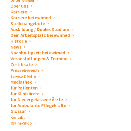
Unternehmen
Über uns
GmbH | Zentrum für
1. April 2023
Karriere
Pneumologie und
Zeit:
Karriere bei ewimed
Stellenangebote
Thoraxchirurgie
8:00 - 12:30
CEST
Ausbildung / Duales Studium
Veranstaltungskategori
Dein Arbeitsplatz bei ewimed
Historie
en:
News
Deutschland
,
Österreich
Nachhaltigkeit bei ewimed
Veranstaltungen & Termine
Veranstaltung-Tags:
Zertifikate
Pneumologie
Pressebereich
Service & Hilfe
Mediathek
VERANSTALTUNGSORT
für Patienten
Seminaris Hotel Bad Boll
für Klinikärzte
für Niedergelassene Ärzte
Michael-Hörauf-Weg 2
für Ambulante Pflegekräfte
Bad Boll
,
73087
Google Karte anzeigen
Glossar
Kontakt
Online-Shop