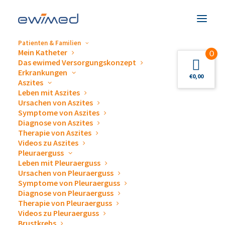
Patienten & Familien
Mein Katheter
0
Das ewimed Versorgungskonzept
Erkrankungen
€
0,00
Aszites
Leben mit Aszites
Veranstaltungen &
Ursachen von Aszites
Symptome von Aszites
Termine
Diagnose von Aszites
Therapie von Aszites
Videos zu Aszites
Pleuraerguss
Leben mit Pleuraerguss
Ursachen von Pleuraerguss
Symptome von Pleuraerguss
Diagnose von Pleuraerguss
Gerne beantworten wir Ihre Fragen zum Thema
Therapie von Pleuraerguss
Videos zu Pleuraerguss
Drainage von Pleuraergüssen und Aszites,
Brustkrebs