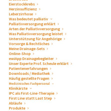
unseren Drainagesystemen sowie ewimed als
Eierstockkrebs
Medizintechnikunternehmen auch an unseren
Herzinsuffizienz
Leberzirrhose
Ausstellungsständen. Lernen Sie uns auf Messen
Was bedeutet palliativ
& Kongressen persönlich kennen. Wir freuen uns
Palliativversorgung erklärt
auf Sie!
Arten der Palliativversorgung
Was Palliativversorgung leistet
Unterstützung für Angehörige
Vorsorge & Rechtliches
Meine Drainage-Sets
« Alle Veranstaltungen
Online-Shop
ewiApp Drainagebegleiter
Unser Experte Prof. Scheule erklärt
Diese Veranstaltung hat bereits stattgefunden.
Patientenerfahrungen
Downloads / Mediathek
Häufig gestellte Fragen
DMP Tagung Pneumo
Medizinisches Fachpersonal
Klinikärzte
Update 2023
IPC als First-Line-Therapie
First Line statt Last Step
Abläufe
1. April 2023 / 8:00
-
12:30
CEST
Produkte