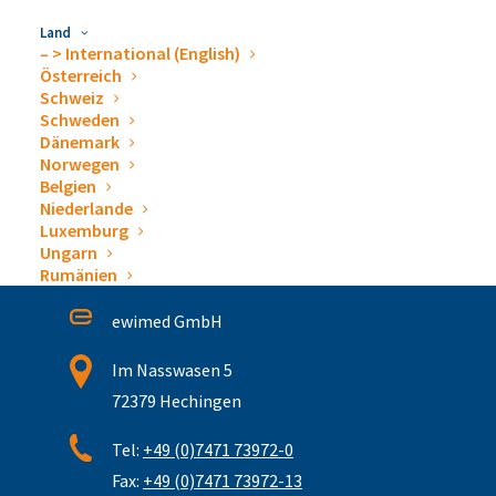
63. Kongress der Deutschen
Interdisziplinäres
Gesellschaft für Pneumologie und
Lungenkrebs-
Land
– > International (English)
Beatmungsmedizin
Symposium
Österreich
Schweiz
Schweden
Dänemark
Norwegen
Belgien
Niederlande
Luxemburg
Katheter- und Drainage-Systeme
Ungarn
Rumänien
ewimed GmbH
Im Nasswasen 5
72379 Hechingen
Tel:
+49 (0)7471 73972-0
Fax:
+49 (0)7471 73972-13