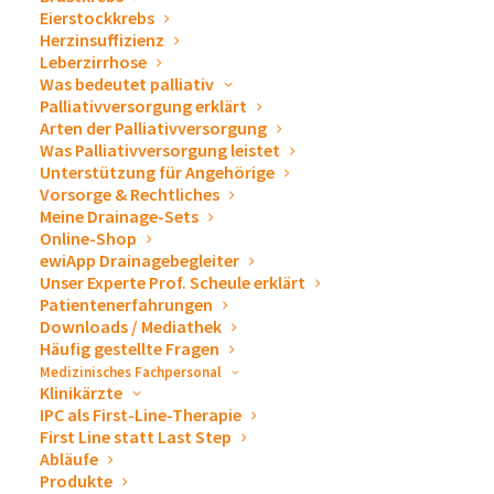
unseren Drainagesystemen sowie ewimed als
Eierstockkrebs
Medizintechnikunternehmen auch an unseren
Herzinsuffizienz
Leberzirrhose
Ausstellungsständen. Lernen Sie uns auf Messen
Was bedeutet palliativ
& Kongressen persönlich kennen. Wir freuen uns
Palliativversorgung erklärt
auf Sie!
Arten der Palliativversorgung
Was Palliativversorgung leistet
Unterstützung für Angehörige
Vorsorge & Rechtliches
Meine Drainage-Sets
« Alle Veranstaltungen
Online-Shop
ewiApp Drainagebegleiter
Unser Experte Prof. Scheule erklärt
Diese Veranstaltung hat bereits stattgefunden.
Patientenerfahrungen
Downloads / Mediathek
Häufig gestellte Fragen
64. Jahreskongress der
Medizinisches Fachpersonal
Klinikärzte
SPIG – Neustadt an der
IPC als First-Line-Therapie
First Line statt Last Step
Abläufe
Weinstraße
Produkte