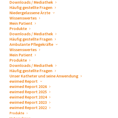
Downloads / Mediathek
Häufig gestellte Fragen
5. März 2020
-
7. März 2020
Niedergelassene Ärzte
Wissenswertes
Wir würden uns sehr freuen Sie an unserem Messestand
Mein Patient
Produkte
begrüßen zu dürfen.
Downloads / Mediathek
Häufig gestellte Fragen
Gerne stellen wir Ihnen unsere Produkte zur Drainage
Ambulante Pflegekräfte
und Punktion, sowie Zubehör zum Ablassen von
Wissenswertes
Pleuraergüssen und Aszites persönlich vor. Wir
Mein Patient
Produkte
beantworten Ihnen sehr gern alle Fragen und erklären
Downloads / Mediathek
das ewimed Versorgungskonzept.
Häufig gestellte Fragen
Unser Katheter und seine Anwendung
Wenn Sie eine persönliche Beratung wünschen,
ewimed Report
vereinbaren Sie vorab doch bitte einen Termin über unser
ewimed Report 2026
Kontaktformular
ewimed Report 2025
.
ewimed Report 2024
ewimed Report 2023
ewimed Report 2022
Produkte
Zum Kalender hinzufügen