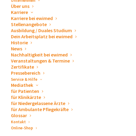
Unternehmen
Über uns
Karriere
Karriere bei ewimed
Stellenangebote
Ausbildung / Duales Studium
DETAILS
VERANSTALTER
Dein Arbeitsplatz bei ewimed
Beginn:
Prof. Dr. med. Ralf
Historie
News
Jakobs
5. März 2020
Nachhaltigkeit bei ewimed
Ende:
Veranstaltungen & Termine
Zertifikate
7. März 2020
Pressebereich
Veranstaltungskategori
Service & Hilfe
e:
Mediathek
für Patienten
Deutschland
für Klinikärzte
Veranstaltung-Tags:
für Niedergelassene Ärzte
für Ambulante Pflegekräfte
Innere Medizin
Glossar
Website:
Kontakt
Online-Shop
http://www.spig.org/