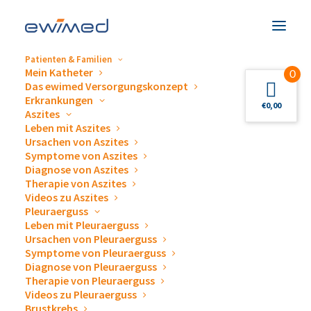
Patienten & Familien
Mein Katheter
0
Das ewimed Versorgungskonzept
Erkrankungen
€
0,00
Aszites
Leben mit Aszites
Veranstaltungen &
Ursachen von Aszites
Symptome von Aszites
Termine
Diagnose von Aszites
Therapie von Aszites
Videos zu Aszites
Pleuraerguss
Leben mit Pleuraerguss
Ursachen von Pleuraerguss
Symptome von Pleuraerguss
Diagnose von Pleuraerguss
Gerne beantworten wir Ihre Fragen zum Thema
Therapie von Pleuraerguss
Videos zu Pleuraerguss
Drainage von Pleuraergüssen und Aszites,
Brustkrebs