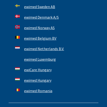
ewimed Sweden AB
ewimed Denmark A/S
ewimed Norway AS
ewimed Belgium BV
ewimed Netherlands B.V.
ewimed Luxemburg
ewiCare Hungary
ewimed Hungary
ewimed Romania