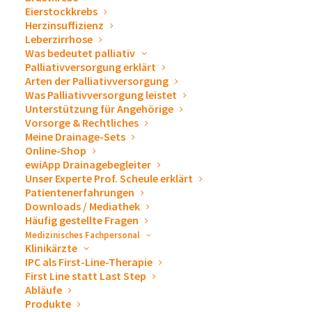
unseren Drainagesystemen sowie ewimed als
Eierstockkrebs
Medizintechnikunternehmen auch an unseren
Herzinsuffizienz
Leberzirrhose
Ausstellungsständen. Lernen Sie uns auf Messen
Was bedeutet palliativ
& Kongressen persönlich kennen. Wir freuen uns
Palliativversorgung erklärt
auf Sie!
Arten der Palliativversorgung
Was Palliativversorgung leistet
Unterstützung für Angehörige
Vorsorge & Rechtliches
Meine Drainage-Sets
« Alle Veranstaltungen
Online-Shop
ewiApp Drainagebegleiter
Unser Experte Prof. Scheule erklärt
Diese Veranstaltung hat bereits stattgefunden.
Patientenerfahrungen
Downloads / Mediathek
Häufig gestellte Fragen
Pflegetagung UKU – Ulm
Medizinisches Fachpersonal
Klinikärzte
IPC als First-Line-Therapie
20. Februar 2020
First Line statt Last Step
Abläufe
Produkte
Wir würden uns sehr freuen Sie an unserem Messestand