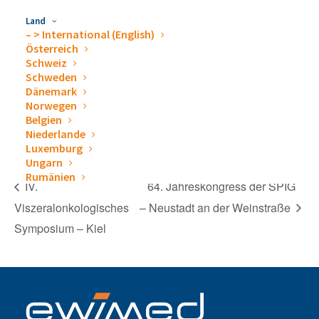
l&cHash=03d5f183024a
Land
13b1b81bf50c5cf26fc1
– > International (English)
Österreich
Schweiz
VERANSTALTUNGSORT
Schweden
Dänemark
Universitätsklinikum Ulm, Zentrum für Innere Medizin
Norwegen
Albert-Einstein-Allee 23
Belgien
Ulm
,
89081
Deutschland
Niederlande
Luxemburg
Ungarn
Rumänien
IV.
64. Jahreskongress der SPIG
Viszeralonkologisches
– Neustadt an der Weinstraße
Symposium – Kiel