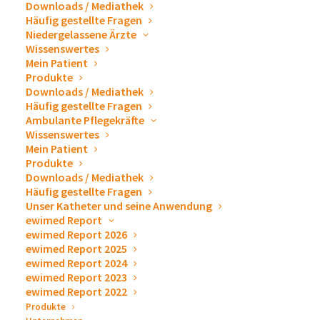
Downloads / Mediathek
begrüßen zu dürfen.
Häufig gestellte Fragen
Niedergelassene Ärzte
Gerne stellen wir Ihnen unsere Produkte zur Drainage
Wissenswertes
und Punktion, sowie Zubehör zum Ablassen von
Mein Patient
Pleuraergüssen und Aszites persönlich vor. Wir
Produkte
Downloads / Mediathek
beantworten Ihnen sehr gern alle Fragen und erklären
Häufig gestellte Fragen
das ewimed Versorgungskonzept.
Ambulante Pflegekräfte
Wissenswertes
Wenn Sie eine persönliche Beratung wünschen,
Mein Patient
vereinbaren Sie vorab doch bitte einen Termin über unser
Produkte
Downloads / Mediathek
Kontaktformular
.
Häufig gestellte Fragen
Unser Katheter und seine Anwendung
ewimed Report
ewimed Report 2026
Zum Kalender hinzufügen
ewimed Report 2025
ewimed Report 2024
ewimed Report 2023
ewimed Report 2022
Produkte