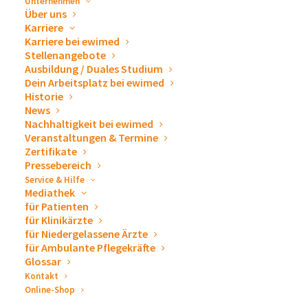
Unternehmen
DETAILS
VERANSTALTER
Über uns
Datum:
Pflegedienstleitungen
Karriere
Karriere bei ewimed
am Universitätsklinikum
20. Februar 2020
Stellenangebote
Ulm
Veranstaltungskategori
Ausbildung / Duales Studium
e:
Dein Arbeitsplatz bei ewimed
Historie
Deutschland
News
Nachhaltigkeit bei ewimed
Veranstaltung-Tags:
Veranstaltungen & Termine
Pflege
Zertifikate
Pressebereich
Website:
Service & Hilfe
https://www.uniklinik-
Mediathek
ulm.de/veranstaltungen/d
für Patienten
für Klinikärzte
etailansicht/news/pfleget
für Niedergelassene Ärzte
agung-2020.html?
für Ambulante Pflegekräfte
Glossar
tx_news_pi1%5Bcontroll
Kontakt
er%5D=News&tx_news_
Online-Shop
pi1%5Baction%5D=detai