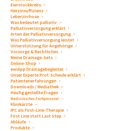
Eierstockkrebs
Herzinsuffizienz
Leberzirrhose
Was bedeutet palliativ
Palliativversorgung erklärt
Arten der Palliativversorgung
Was Palliativversorgung leistet
Das ewimed Drainage-Set,
Unterstützung für Angehörige
Vorsorge & Rechtliches
2000 ml
Meine Drainage-Sets
Online-Shop
ewiApp Drainagebegleiter
Unser Experte Prof. Scheule erklärt
Das ewimed Schwerkraftreservoir sorgt für eine
Patientenerfahrungen
Downloads / Mediathek
schonende Ableitung von Aszites und Pleuraergüssen.
Häufig gestellte Fragen
Medizinisches Fachpersonal
Das Fassungsvermögen des Reservoirs beträgt 2000 ml
Klinikärzte
und eignet sich besonders für die Ableitung großer
IPC als First-Line-Therapie
First Line statt Last Step
Ergussmengen.
Abläufe
Produkte