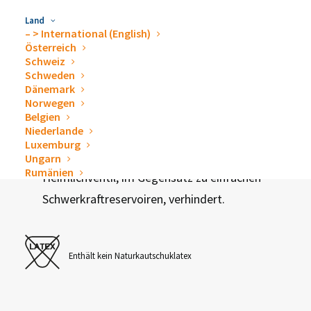
Land
– > International (English)
Funktionen und Vorteile
Österreich
Schweiz
Schweden
Dänemark
Norwegen
Sanfte Ableitung mittels Schwerkraft
Belgien
Niederlande
Großes Fassungsvermögen (2000ml)
Luxemburg
Rückfluss des Ergusses wird durch integriertes
Ungarn
Rumänien
Heimlichventil, im Gegensatz zu einfachen
Schwerkraftreservoiren, verhindert.
Enthält kein Naturkautschuklatex