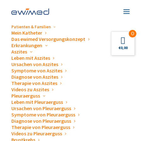
Patienten & Familien
Mein Katheter
0
Das ewimed Versorgungskonzept
Beschreibung
Erkrankungen
€
0,00
Aszites
Leben mit Aszites
Ursachen von Aszites
Symptome von Aszites
Diagnose von Aszites
Therapie von Aszites
ewimed Drainage-Set,
Videos zu Aszites
Pleuraerguss
2000 ml
Leben mit Pleuraerguss
Ursachen von Pleuraerguss
Symptome von Pleuraerguss
Diagnose von Pleuraerguss
Therapie von Pleuraerguss
Videos zu Pleuraerguss
Brustkrebs