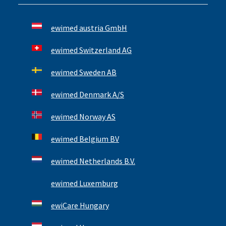
ewimed austria GmbH
ewimed Switzerland AG
ewimed Sweden AB
ewimed Denmark A/S
ewimed Norway AS
ewimed Belgium BV
ewimed Netherlands B.V.
ewimed Luxemburg
ewiCare Hungary