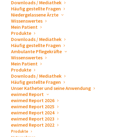
Downloads / Mediathek
Häufig gestellte Fragen
Niedergelassene Ärzte
Produktinformation
Wissenswertes
Mein Patient
Produkte
Downloads / Mediathek
Häufig gestellte Fragen
Art. Nr.
Ambulante Pflegekräfte
50-7505
Wissenswertes
Mein Patient
Produkte
Fassungsvermögen
Downloads / Mediathek
2000 ml
Häufig gestellte Fragen
Unser Katheter und seine Anwendung
Anschluss
ewimed Report
ewimed Report 2026
Einführstift
ewimed Report 2025
ewimed Report 2024
Hilfsmittel Pos.
ewimed Report 2023
ewimed Report 2022
Nr. 01.24.05.0002
Produkte