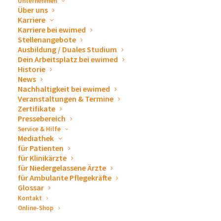
Unternehmen
Mindestabnahme
Über uns
1 VE = 10 Stück, steril
Karriere
Karriere bei ewimed
Stellenangebote
Ausbildung / Duales Studium
€
857,99
In den Warenkorb
Dein Arbeitsplatz bei ewimed
Historie
News
Nachhaltigkeit bei ewimed
Veranstaltungen & Termine
Zertifikate
Pressebereich
Service & Hilfe
Mediathek
für Patienten
für Klinikärzte
für Niedergelassene Ärzte
für Ambulante Pflegekräfte
Glossar
Kontakt
Online-Shop