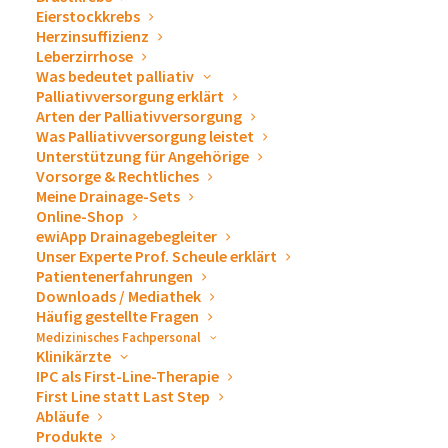
Eierstockkrebs
Herzinsuffizienz
Leberzirrhose
Im Anschluss an die Implantation eines Katheters und
Was bedeutet palliativ
Entlassung aus dem Krankenhaus, benötigt der
Palliativversorgung erklärt
Arten der Palliativversorgung
behandelnde Hausarzt zur Nachversorgung des
Was Palliativversorgung leistet
Patienten Informationen von Ihnen.
Unterstützung für Angehörige
Vorsorge & Rechtliches
Lassen Sie ihm bitte, neben den üblichen Berichten
Meine Drainage-Sets
Online-Shop
zum Gesundheitszustand des Patienten, unsere
ewiApp Drainagebegleiter
Firmendaten, unsere
Entlassverordnung
, den
Unser Experte Prof. Scheule erklärt
Patientenerfahrungen
Katheterpass
und einen
Arztbrief
mit folgenden
Downloads / Mediathek
Informationen zukommen:
Häufig gestellte Fragen
Medizinisches Fachpersonal
Klinikärzte
Wo wurde der Katheter zur intermittierenden
IPC als First-Line-Therapie
First Line statt Last Step
Langzeitdrainage gelegt?
Abläufe
(Pleuraerguss links / rechts, Aszites links / rechts,
Produkte