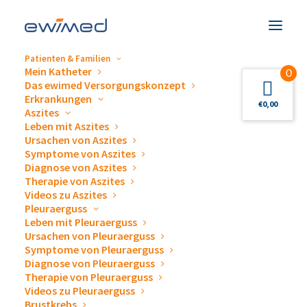
Patienten & Familien
Mein Katheter
0
Das ewimed Versorgungskonzept
Erkrankungen
€
0,00
Aszites
Leben mit Aszites
Ursachen von Aszites
Symptome von Aszites
Diagnose von Aszites
Therapie von Aszites
Abläufe
Behandlungspfad
Kodierungsbeispiel
Implantationsschri
Videos zu Aszites
Pleuraerguss
Leben mit Pleuraerguss
Ursachen von Pleuraerguss
Informationen an den
Symptome von Pleuraerguss
Diagnose von Pleuraerguss
Hausarzt
Therapie von Pleuraerguss
Videos zu Pleuraerguss
Brustkrebs