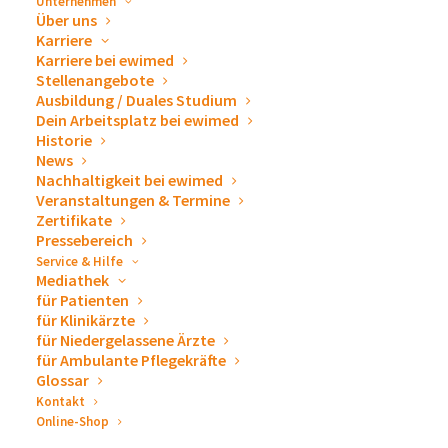
Unternehmen
auch mit dem ersten Drainage-Set versorgt.
Über uns
Für die zukünftige Versorgung mit Drainage-Sets
Karriere
Karriere bei ewimed
benötigt der Patient ein
Rezept
, das vom Hausarzt
Stellenangebote
ausgestellt wird. Ein Drainage-Set beinhaltet ein
Ausbildung / Duales Studium
Reservoir und ein Verbandmaterialset und hat
Dein Arbeitsplatz bei ewimed
Historie
folgende Hilfsmittelnummer:
01.24.05.0002
.
News
Nachhaltigkeit bei ewimed
Veranstaltungen & Termine
Zertifikate
Pressebereich
Bestellinformationen, die
Service & Hilfe
Mediathek
auf dem Rezept stehen
für Patienten
sollten:
für Klinikärzte
für Niedergelassene Ärzte
für Ambulante Pflegekräfte
Glossar
Kontakt
Online-Shop