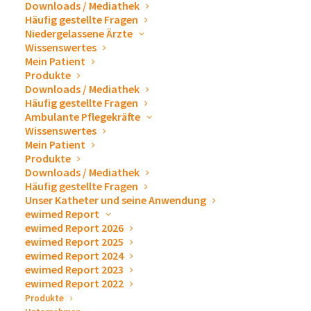
mehrere Katheter)
Downloads / Mediathek
Häufig gestellte Fragen
Zur Implantation wurden zwei Inzisionen gemacht.
Niedergelassene Ärzte
Der Hautfaden sollte nach 7 – 10 Tagen entfernt
Wissenswertes
Mein Patient
werden und der Haltefaden am Katheter nach ca. 30
Produkte
Tagen.
Downloads / Mediathek
Bitte sprechen Sie eine Intervallempfehlung aus.
Häufig gestellte Fragen
Ambulante Pflegekräfte
Zur Schulung und zur besseren Abstimmung mit dem
Wissenswertes
Patienten ist es hilfreich, wenn Sie die Drainagemenge
Mein Patient
Produkte
und Intervalle mitteilen könnten.
Downloads / Mediathek
Informieren Sie den niedergelassenen Arzt darüber,
Häufig gestellte Fragen
dass die Firma ewimed bereits über die Entlassung des
Unser Katheter und seine Anwendung
ewimed Report
Patienten informiert ist und sich ein
ewimed Report 2026
Schulungsmitarbeiter zeitnah zur Vereinbarung eines
ewimed Report 2025
ewimed Report 2024
Schulungstermins
beim Patienten, seinen
ewimed Report 2023
Angehörigen oder dem beauftragten Pflegedienst
ewimed Report 2022
melden wird. Der Patient wird bei der Schulung dann
Produkte