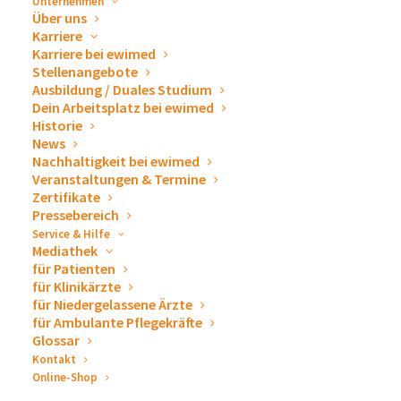
Unternehmen
DETAILS
Über uns
VERANSTALTER
Karriere
Beginn:
Kreiskrankenhaus
Karriere bei ewimed
Demmin GmbH | Klinik
27. September 2023
Stellenangebote
Ausbildung / Duales Studium
für Innere Medizin 2
Ende:
Dein Arbeitsplatz bei ewimed
29. September 2023
Historie
News
Veranstaltung-Tags:
Nachhaltigkeit bei ewimed
Gastroenterologie
Veranstaltungen & Termine
Zertifikate
Pressebereich
VERANSTALTUNGSORT
Service & Hilfe
Mediathek
Kreiskrankenhaus Demmin GmbH
für Patienten
Wollweberstraße 21
für Klinikärzte
Demmin
,
17109
Google Karte anzeigen
für Niedergelassene Ärzte
für Ambulante Pflegekräfte
Glossar
Kontakt
32. Jahrestagung der
Online-Shop
Deutschen Gesellschaft für
THORAKOSKOPIEKURS