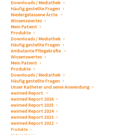
Downloads / Mediathek
Häufig gestellte Fragen
27. September 2023
-
29. September 2023
Niedergelassene Ärzte
Wissenswertes
Wir würden uns sehr freuen Sie an unserem Messestand
Mein Patient
Produkte
begrüßen zu dürfen. Gerne stellen wir Ihnen unsere
Downloads / Mediathek
Produkte zur Drainage und Punktion, sowie Zubehör zum
Häufig gestellte Fragen
Ablassen von Pleuraergüssen und Aszites persönlich vor.
Ambulante Pflegekräfte
Wir beantworten Ihnen sehr gern alle Fragen und erklären
Wissenswertes
Mein Patient
das ewimed Versorgungskonzept. Wenn Sie eine
Produkte
persönliche Beratung wünschen,
vereinbaren Sie vorab
Downloads / Mediathek
doch bitte einen Termin über unser Kontaktformular
.
Häufig gestellte Fragen
Unser Katheter und seine Anwendung
ewimed Report
ewimed Report 2026
ewimed Report 2025
Zum Kalender hinzufügen
ewimed Report 2024
ewimed Report 2023
ewimed Report 2022
Produkte