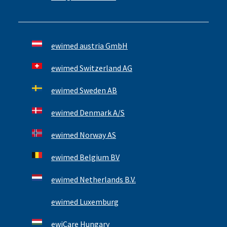
ewimed austria GmbH
ewimed Switzerland AG
ewimed Sweden AB
ewimed Denmark A/S
ewimed Norway AS
ewimed Belgium BV
ewimed Netherlands B.V.
ewimed Luxemburg
ewiCare Hungary