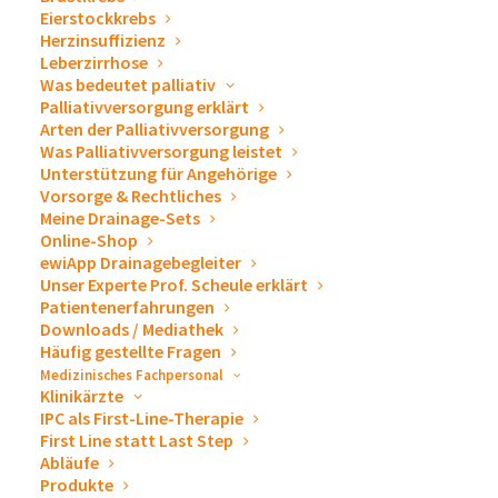
unseren Drainagesystemen sowie ewimed als
Eierstockkrebs
Medizintechnikunternehmen auch an unseren
Herzinsuffizienz
Leberzirrhose
Ausstellungsständen. Lernen Sie uns auf Messen
Was bedeutet palliativ
& Kongressen persönlich kennen. Wir freuen uns
Palliativversorgung erklärt
auf Sie!
Arten der Palliativversorgung
Was Palliativversorgung leistet
Unterstützung für Angehörige
Vorsorge & Rechtliches
Meine Drainage-Sets
« Alle Veranstaltungen
Online-Shop
ewiApp Drainagebegleiter
Unser Experte Prof. Scheule erklärt
Diese Veranstaltung hat bereits stattgefunden.
Patientenerfahrungen
Downloads / Mediathek
Häufig gestellte Fragen
III. Demminer
Medizinisches Fachpersonal
Klinikärzte
Aufbaukurs
IPC als First-Line-Therapie
First Line statt Last Step
Abläufe
Sonographie
Produkte