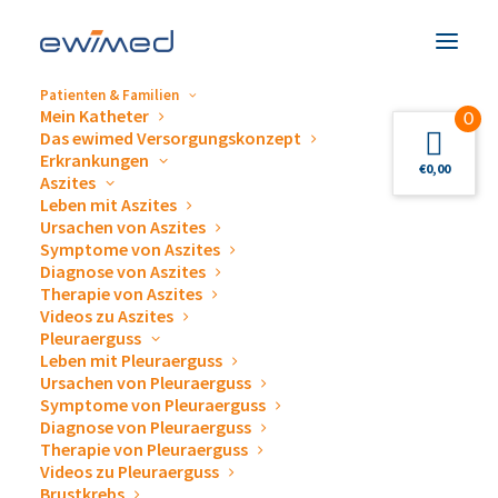
Patienten & Familien
Mein Katheter
0
Das ewimed Versorgungskonzept
Erkrankungen
€
0,00
Aszites
Leben mit Aszites
Veranstaltungen &
Ursachen von Aszites
Symptome von Aszites
Termine
Diagnose von Aszites
Therapie von Aszites
Videos zu Aszites
Pleuraerguss
Leben mit Pleuraerguss
Ursachen von Pleuraerguss
Symptome von Pleuraerguss
Diagnose von Pleuraerguss
Gerne beantworten wir Ihre Fragen zum Thema
Therapie von Pleuraerguss
Videos zu Pleuraerguss
Drainage von Pleuraergüssen und Aszites,
Brustkrebs