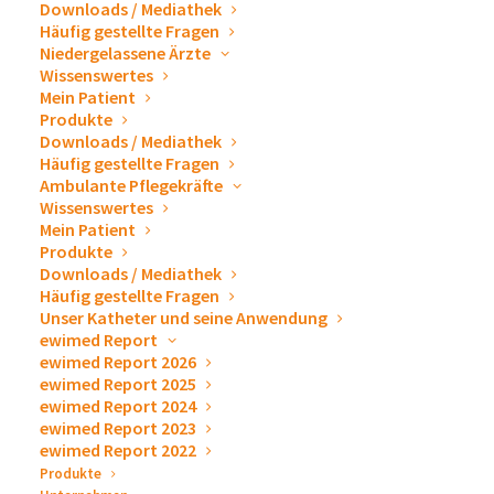
Downloads / Mediathek
Häufig gestellte Fragen
12. September 2022
-
14. September 2022
Niedergelassene Ärzte
Wissenswertes
Wir würden uns sehr freuen Sie an unserem Messestand
Mein Patient
Produkte
begrüßen zu dürfen. Gerne stellen wir Ihnen unsere
Downloads / Mediathek
Produkte zur Drainage und Punktion, sowie Zubehör zum
Häufig gestellte Fragen
Ablassen von Pleuraergüssen und Aszites persönlich vor.
Ambulante Pflegekräfte
Wir beantworten Ihnen sehr gern alle Fragen und erklären
Wissenswertes
Mein Patient
das ewimed Versorgungskonzept. Wenn Sie eine
Produkte
persönliche Beratung wünschen,
vereinbaren Sie vorab
Downloads / Mediathek
doch bitte einen Termin über unser Kontaktformular
.
Häufig gestellte Fragen
Unser Katheter und seine Anwendung
ewimed Report
ewimed Report 2026
ewimed Report 2025
Zum Kalender hinzufügen
ewimed Report 2024
ewimed Report 2023
ewimed Report 2022
Produkte