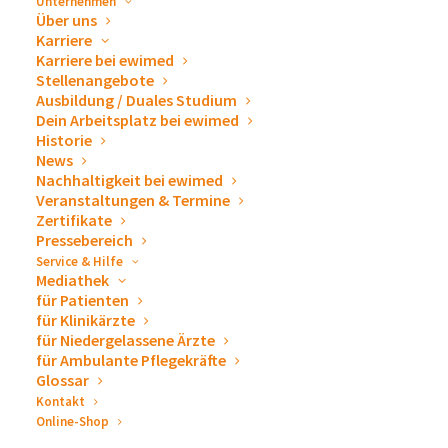
Unternehmen
DETAILS
Über uns
VERANSTALTER
Karriere
Beginn:
Deutsche Gesellschaft
Karriere bei ewimed
für Thoraxchirurgie
12. September 2022
Stellenangebote
Ausbildung / Duales Studium
Ende:
Dein Arbeitsplatz bei ewimed
14. September 2022
Historie
News
Website:
Nachhaltigkeit bei ewimed
https://dgtkongress.de/
Veranstaltungen & Termine
Zertifikate
Pressebereich
VERANSTALTUNGSORT
Service & Hilfe
Mediathek
Messe Essen
für Patienten
Messeplatz 1
für Klinikärzte
Essen
,
45131
Deutschland
Google Karte anzeigen
für Niedergelassene Ärzte
für Ambulante Pflegekräfte
Glossar
Kontakt
2. Tag für junge
14. DGPa Kongress
Online-Shop
Pneumologen
Bremen