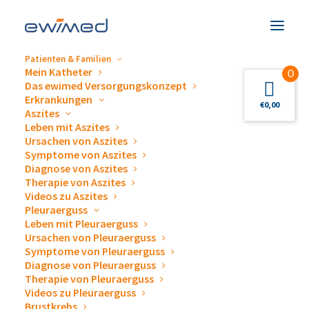
Patienten & Familien
Mein Katheter
0
Das ewimed Versorgungskonzept
Erkrankungen
€
0,00
Aszites
Leben mit Aszites
Veranstaltungen &
Ursachen von Aszites
Symptome von Aszites
Termine
Diagnose von Aszites
Therapie von Aszites
Videos zu Aszites
Pleuraerguss
Leben mit Pleuraerguss
Ursachen von Pleuraerguss
Symptome von Pleuraerguss
Diagnose von Pleuraerguss
Gerne beantworten wir Ihre Fragen zum Thema
Therapie von Pleuraerguss
Videos zu Pleuraerguss
Drainage von Pleuraergüssen und Aszites,
Brustkrebs