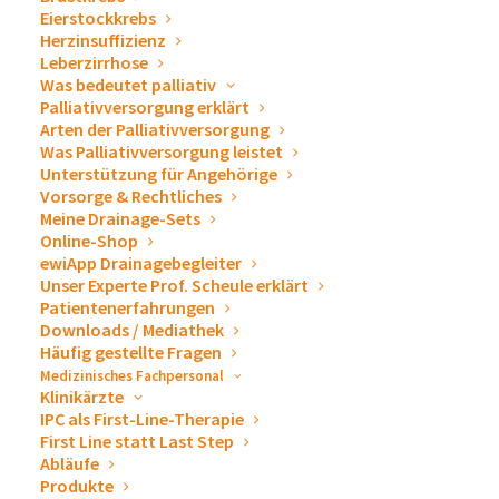
unseren Drainagesystemen sowie ewimed als
Eierstockkrebs
Medizintechnikunternehmen auch an unseren
Herzinsuffizienz
Leberzirrhose
Ausstellungsständen. Lernen Sie uns auf Messen
Was bedeutet palliativ
& Kongressen persönlich kennen. Wir freuen uns
Palliativversorgung erklärt
auf Sie!
Arten der Palliativversorgung
Was Palliativversorgung leistet
Unterstützung für Angehörige
Vorsorge & Rechtliches
Meine Drainage-Sets
« Alle Veranstaltungen
Online-Shop
ewiApp Drainagebegleiter
Unser Experte Prof. Scheule erklärt
Diese Veranstaltung hat bereits stattgefunden.
Patientenerfahrungen
Downloads / Mediathek
Häufig gestellte Fragen
31. Jahrestagung der
Medizinisches Fachpersonal
Klinikärzte
Deutschen Gesellschaft
IPC als First-Line-Therapie
First Line statt Last Step
Abläufe
für Thoraxchirurgie
Produkte