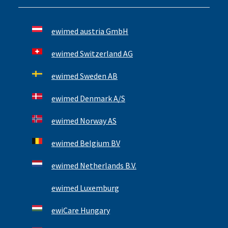
ewimed austria GmbH
ewimed Switzerland AG
ewimed Sweden AB
ewimed Denmark A/S
ewimed Norway AS
ewimed Belgium BV
ewimed Netherlands B.V.
ewimed Luxemburg
ewiCare Hungary