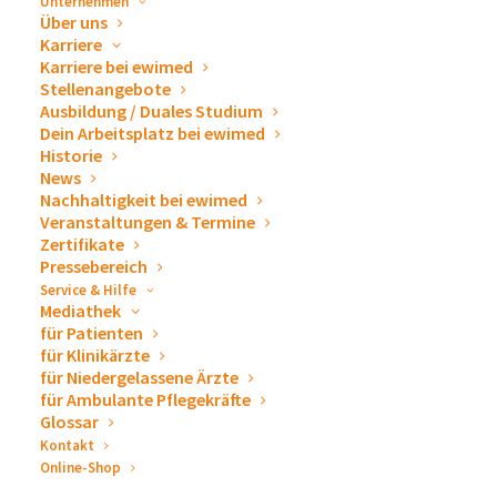
Unternehmen
1 VE = 10 Stück, steril
Über uns
Karriere
Karriere bei ewimed
Stellenangebote
Ausbildung / Duales Studium
Dein Arbeitsplatz bei ewimed
Historie
News
Nachhaltigkeit bei ewimed
Veranstaltungen & Termine
Zertifikate
Pressebereich
Service & Hilfe
Mediathek
für Patienten
für Klinikärzte
für Niedergelassene Ärzte
für Ambulante Pflegekräfte
Glossar
Kontakt
Online-Shop
Jedes Set enthält