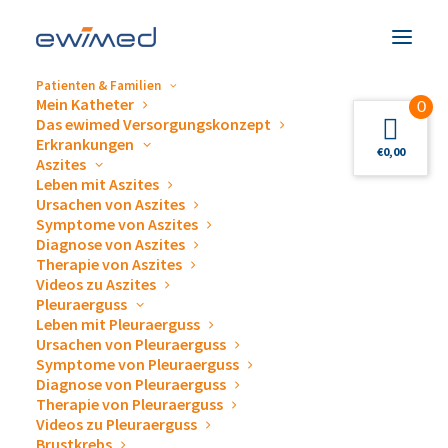
Patienten & Familien
Mein Katheter
0
Das ewimed Versorgungskonzept
Erkrankungen
€
0,00
Aszites
Leben mit Aszites
Safe-T-Centesis™
Ursachen von Aszites
Symptome von Aszites
Diagnose von Aszites
Therapie von Aszites
Videos zu Aszites
Pleuraerguss
Leben mit Pleuraerguss
Ursachen von Pleuraerguss
Symptome von Pleuraerguss
Diagnose von Pleuraerguss
Therapie von Pleuraerguss
Safe-T-Centesis™
Videos zu Pleuraerguss
Brustkrebs