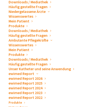
Downloads / Mediathek
PIG1260K
Häufig gestellte Fragen
Niedergelassene Ärzte
Größe
Wissenswertes
6 Fr
Mein Patient
Produkte
Downloads / Mediathek
Mindestabnahme
Häufig gestellte Fragen
1 VE = 10 Stück, steril
Ambulante Pflegekräfte
Wissenswertes
Mein Patient
Safe-T-Centesis™, 8 Fr
Produkte
Downloads / Mediathek
Häufig gestellte Fragen
Art. Nr.
Unser Katheter und seine Anwendung
PIG1280K
ewimed Report
ewimed Report 2026
ewimed Report 2025
Größe
ewimed Report 2024
8 Fr
ewimed Report 2023
ewimed Report 2022
Mindestabnahme
Produkte