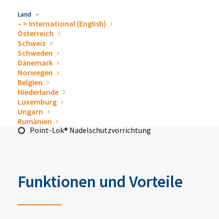
Land
– > International (English)
Österreich
Schweiz
Punktionsnadel mit Pigtail-Katheter
Schweden
Sicherheitsskalpell, Nr. 11
Dänemark
Norwegen
5-in-1 Adapter
Belgien
Verlängerungsschlauch mit Kunststoff-Spike für
Niederlande
Luxemburg
Vakuumflaschen
Ungarn
Kanüle 16 G (38 mm)
Rumänien
Point-Lok® Nadelschutzvorrichtung
Funktionen und Vorteile