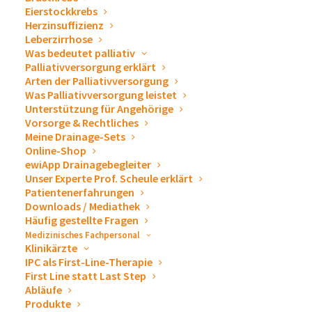
Eierstockkrebs
Die Safe-T-Centesis™ ist ein Punktions- und Drainage-
Herzinsuffizienz
System mit der Veress™-Technologie. Sie gewährt eine
Leberzirrhose
Was bedeutet palliativ
erhöhte Flexibilität und Sicherheit für den Patienten
Palliativversorgung erklärt
und den Arzt. Das Risiko einer unerwünschten
Arten der Palliativversorgung
Was Palliativversorgung leistet
Perforation wird minimiert.
Unterstützung für Angehörige
Vorsorge & Rechtliches
Meine Drainage-Sets
Online-Shop
ewiApp Drainagebegleiter
Unser Experte Prof. Scheule erklärt
Produktinformation
Patientenerfahrungen
Downloads / Mediathek
Häufig gestellte Fragen
Medizinisches Fachpersonal
Klinikärzte
Safe-T-Centesis™, 6 Fr
IPC als First-Line-Therapie
First Line statt Last Step
Abläufe
Art. Nr.
Produkte