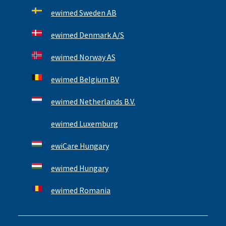
ewimed Sweden AB
ewimed Denmark A/S
ewimed Norway AS
ewimed Belgium BV
ewimed Netherlands B.V.
ewimed Luxemburg
ewiCare Hungary
ewimed Hungary
ewimed Romania