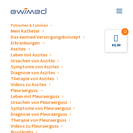
Patienten & Familien
Mein Katheter
0
Das ewimed Versorgungskonzept
Beschreibung
Erkrankungen
€
0,00
Aszites
Leben mit Aszites
Ursachen von Aszites
Symptome von Aszites
Diagnose von Aszites
esemtan® dry skin balm
Therapie von Aszites
Videos zu Aszites
Pleuraerguss
Leben mit Pleuraerguss
Ursachen von Pleuraerguss
Symptome von Pleuraerguss
Diagnose von Pleuraerguss
Therapie von Pleuraerguss
Videos zu Pleuraerguss
Brustkrebs