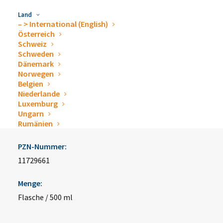
Land
– > International (English)
Österreich
esemtan® dry skin balm
Schweiz
Schweden
Dänemark
Artikelnummer:
Norwegen
Belgien
70000843
Niederlande
Luxemburg
Hersteller:
Ungarn
Rumänien
Schülke & Mayr GmbH
PZN-Nummer:
11729661
Menge:
Flasche / 500 ml