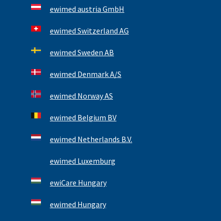
ewimed austria GmbH
ewimed Switzerland AG
ewimed Sweden AB
ewimed Denmark A/S
ewimed Norway AS
ewimed Belgium BV
ewimed Netherlands B.V.
ewimed Luxemburg
ewiCare Hungary
ewimed Hungary