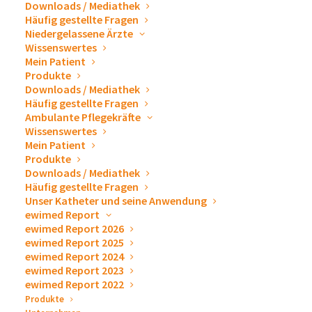
Downloads / Mediathek
Häufig gestellte Fragen
Niedergelassene Ärzte
Wissenswertes
Mein Patient
Produkte
Produktbeschreibung
Downloads / Mediathek
Häufig gestellte Fragen
Ambulante Pflegekräfte
Wissenswertes
Mein Patient
Produkte
Der farbstofffreie Körperpflege-Balsam ist speziell
Downloads / Mediathek
für anspruchsvolle und trockene Haut geeignet. Der
Häufig gestellte Fragen
Unser Katheter und seine Anwendung
Balsam unterstützt die Regeneration der Haut und
ewimed Report
sorgt für ein angenehmes, gepflegtes Hautgefühl –
ewimed Report 2026
ideal für die tägliche Pflege empfindlicher Haut.
ewimed Report 2025
ewimed Report 2024
ewimed Report 2023
Produktvorteile
ewimed Report 2022
Produkte