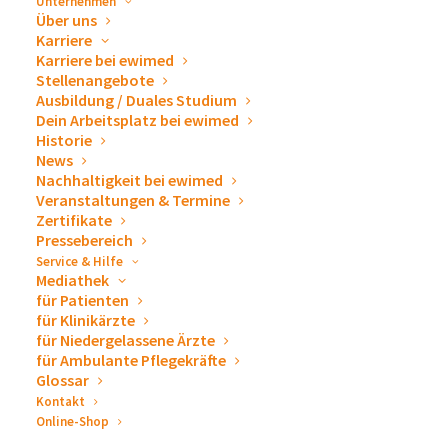
Unternehmen
Über uns
Karriere
Karriere bei ewimed
Versorgt die Haut intensiv mit Feuchtigkeit
Stellenangebote
Gut verteilbar
Ausbildung / Duales Studium
Dein Arbeitsplatz bei ewimed
Farbstofffrei und angenehmer Duft
Historie
Dermatologisch geprüft
News
Enthält Sheabutter, die die Haut geschmeidig
Nachhaltigkeit bei ewimed
Veranstaltungen & Termine
machen und den Feuchtigkeitsgehalt der Haut
Zertifikate
reguliert
Pressebereich
Beinhaltet Vitamin E, welches Feuchtigkeit
Service & Hilfe
Mediathek
bindet, die Zellen regeneriert und die
für Patienten
Durchblutung fördert
für Klinikärzte
für Niedergelassene Ärzte
für Ambulante Pflegekräfte
Glossar
Kontakt
Produktinformation
Online-Shop