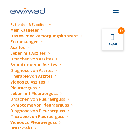
Patienten & Familien
Mein Katheter
0
Das ewimed Versorgungskonzept
Beschreibung
Erkrankungen
€
0,00
Aszites
Leben mit Aszites
Ursachen von Aszites
Symptome von Aszites
Diagnose von Aszites
desderman® 100 ml
Therapie von Aszites
Videos zu Aszites
Pleuraerguss
Leben mit Pleuraerguss
Ursachen von Pleuraerguss
Symptome von Pleuraerguss
Diagnose von Pleuraerguss
Therapie von Pleuraerguss
Videos zu Pleuraerguss
Brustkrebs