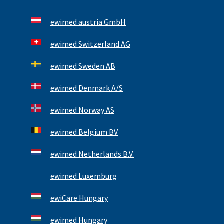
ewimed austria GmbH
ewimed Switzerland AG
ewimed Sweden AB
ewimed Denmark A/S
ewimed Norway AS
ewimed Belgium BV
ewimed Netherlands B.V.
ewimed Luxemburg
ewiCare Hungary
ewimed Hungary