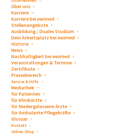
Unternehmen
Über uns
Karriere
Schützt das ganze Jahr sicher vor Infektionen
Karriere bei ewimed
Inklusive viruzid gemäß EN 14476
Stellenangebote
Besonders hautfreundlich und hinterlässt ein
Ausbildung / Duales Studium
Dein Arbeitsplatz bei ewimed
angenehmes Hautgefühl durch ein bewährtes
Historie
System zur Rückfettung
News
Nachhaltigkeit bei ewimed
Enthält keine rückstandshinterlassenden
Veranstaltungen & Termine
Wirkstoffe
Zertifikate
Enthält Ethanol aus vollständig
Pressebereich
Service & Hilfe
nachwachsenden Rohstoffen
Mediathek
RKI-Liste gemäß §18 IfSG
für Patienten
für Klinikärzte
für Niedergelassene Ärzte
für Ambulante Pflegekräfte
Glossar
Produktinformation
Kontakt
Online-Shop