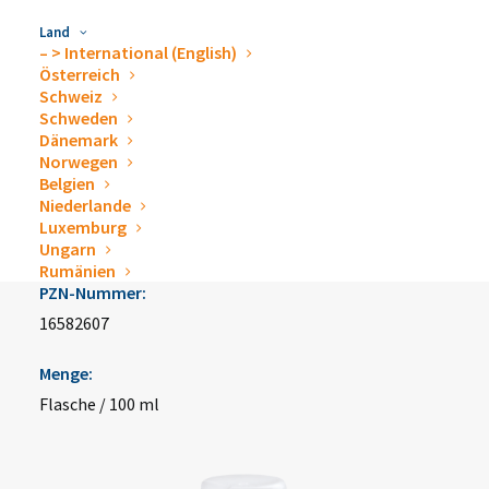
Land
desderman® 100 ml
– > International (English)
Österreich
Schweiz
Schweden
Artikelnummer:
Dänemark
Norwegen
70001092
Belgien
Niederlande
Hersteller:
Luxemburg
Schülke & Mayr GmbH
Ungarn
Rumänien
PZN-Nummer:
16582607
Menge:
Flasche / 100 ml