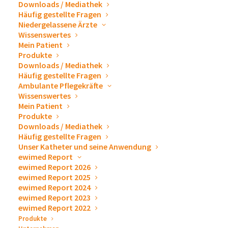
Downloads / Mediathek
Häufig gestellte Fragen
Niedergelassene Ärzte
Wissenswertes
Mein Patient
Produkte
Downloads / Mediathek
Häufig gestellte Fragen
Produktbeschreibung
Ambulante Pflegekräfte
Wissenswertes
Mein Patient
Produkte
Downloads / Mediathek
Das farbstoff- und parfümfreie alkoholische
Häufig gestellte Fragen
Unser Katheter und seine Anwendung
Einreibepräparat eignet sich besonders zur sanften
ewimed Report
hygienischen Händedesinfektion.
ewimed Report 2026
ewimed Report 2025
ewimed Report 2024
Produktvorteile
ewimed Report 2023
ewimed Report 2022
Produkte