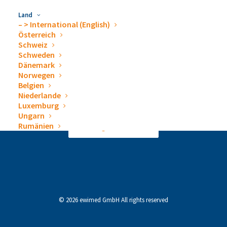
Land
– > International (English)
Österreich
Schweiz
Schweden
Dänemark
Norwegen
Kontakt
Impressum
Datenschutzerklärung
Belgien
Erklärung zur Barrierefreiheit
Niederlande
Luxemburg
Ungarn
Rumänien
Vertrag widerrufen
© 2026 ewimed GmbH All rights reserved