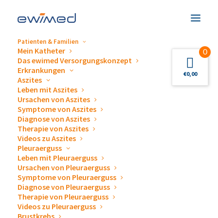
Patienten & Familien
Mein Katheter
0
Das ewimed Versorgungskonzept
Erkrankungen
Macintosh
€
0,00
Aszites
Leben mit Aszites
Ursachen von Aszites
Symptome von Aszites
Nothing Found
Diagnose von Aszites
Therapie von Aszites
Videos zu Aszites
It seems we can’t find what you’re looking for. Perhaps
Pleuraerguss
Sucheing can help.
Leben mit Pleuraerguss
Ursachen von Pleuraerguss
Symptome von Pleuraerguss
Diagnose von Pleuraerguss
Therapie von Pleuraerguss
Videos zu Pleuraerguss
Brustkrebs