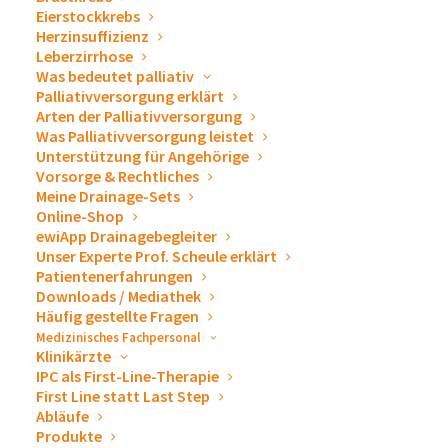
Eierstockkrebs
Herzinsuffizienz
Leberzirrhose
Was bedeutet palliativ
Palliativversorgung erklärt
Arten der Palliativversorgung
Katheter- und Drainage-Systeme
Was Palliativversorgung leistet
Unterstützung für Angehörige
Vorsorge & Rechtliches
ewimed GmbH
Meine Drainage-Sets
Online-Shop
Im Nasswasen 5
ewiApp Drainagebegleiter
Unser Experte Prof. Scheule erklärt
72379 Hechingen
Patientenerfahrungen
Downloads / Mediathek
Tel:
+49 (0)7471 73972-0
Häufig gestellte Fragen
Fax:
+49 (0)7471 73972-13
Medizinisches Fachpersonal
Klinikärzte
info@ewimed.com
IPC als First-Line-Therapie
First Line statt Last Step
Abläufe
Produkte