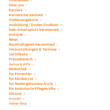
Unternehmen
ewimed Romania
Über uns
Karriere
Karriere bei ewimed
Stellenangebote
Ausbildung / Duales Studium
Facebook
Dein Arbeitsplatz bei ewimed
Historie
News
Nachhaltigkeit bei ewimed
Veranstaltungen & Termine
Instagram
Zertifikate
Pressebereich
Service & Hilfe
Mediathek
für Patienten
YouTube
für Klinikärzte
für Niedergelassene Ärzte
für Ambulante Pflegekräfte
Glossar
LinkedIn
Kontakt
Online-Shop