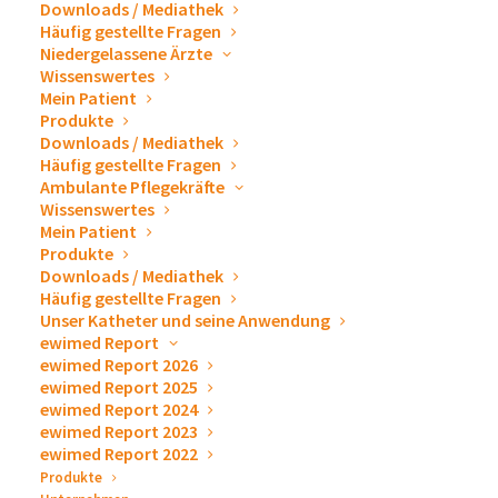
Downloads / Mediathek
ewimed austria GmbH
Häufig gestellte Fragen
Niedergelassene Ärzte
ewimed Switzerland AG
Wissenswertes
Mein Patient
Produkte
ewimed Sweden AB
Downloads / Mediathek
Häufig gestellte Fragen
ewimed Denmark A/S
Ambulante Pflegekräfte
Wissenswertes
ewimed Norway AS
Mein Patient
Produkte
ewimed Belgium BV
Downloads / Mediathek
Häufig gestellte Fragen
ewimed Netherlands B.V.
Unser Katheter und seine Anwendung
ewimed Report
ewimed Report 2026
ewimed Luxemburg
ewimed Report 2025
ewimed Report 2024
ewiCare Hungary
ewimed Report 2023
ewimed Report 2022
ewimed Hungary
Produkte