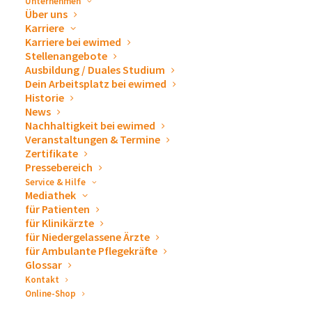
Unternehmen
ewimed Romania
Über uns
Karriere
Karriere bei ewimed
Stellenangebote
Ausbildung / Duales Studium
Facebook
Dein Arbeitsplatz bei ewimed
Historie
News
Nachhaltigkeit bei ewimed
Veranstaltungen & Termine
Instagram
Zertifikate
Pressebereich
Service & Hilfe
Mediathek
für Patienten
YouTube
für Klinikärzte
für Niedergelassene Ärzte
für Ambulante Pflegekräfte
Glossar
LinkedIn
Kontakt
Online-Shop