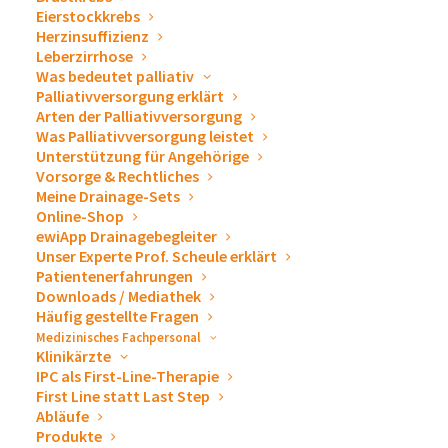
Eierstockkrebs
Herzinsuffizienz
Leberzirrhose
Was bedeutet palliativ
Palliativversorgung erklärt
Arten der Palliativversorgung
Katheter- und Drainage-Systeme
Was Palliativversorgung leistet
Unterstützung für Angehörige
Vorsorge & Rechtliches
ewimed GmbH
Meine Drainage-Sets
Online-Shop
Im Nasswasen 5
ewiApp Drainagebegleiter
Unser Experte Prof. Scheule erklärt
72379 Hechingen
Patientenerfahrungen
Downloads / Mediathek
Tel:
+49 (0)7471 73972-0
Häufig gestellte Fragen
Fax:
+49 (0)7471 73972-13
Medizinisches Fachpersonal
Klinikärzte
info@ewimed.com
IPC als First-Line-Therapie
First Line statt Last Step
Abläufe
Produkte