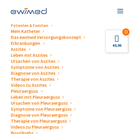
Patienten & Familien
Mein Katheter
0
Das ewimed Versorgungskonzept
Erkrankungen
Android Browser
€
0,00
Aszites
Leben mit Aszites
Ursachen von Aszites
Symptome von Aszites
Nothing Found
Diagnose von Aszites
Therapie von Aszites
Videos zu Aszites
It seems we can’t find what you’re looking for. Perhaps
Pleuraerguss
Sucheing can help.
Leben mit Pleuraerguss
Ursachen von Pleuraerguss
Symptome von Pleuraerguss
Diagnose von Pleuraerguss
Therapie von Pleuraerguss
Videos zu Pleuraerguss
Brustkrebs