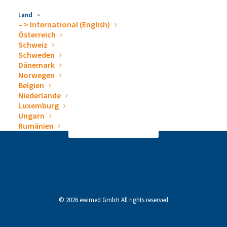
Land
– > International (English)
Österreich
Schweiz
Schweden
Dänemark
Norwegen
Kontakt
Impressum
Datenschutzerklärung
Belgien
Erklärung zur Barrierefreiheit
Niederlande
Luxemburg
Ungarn
Rumänien
Vertrag widerrufen
© 2026 ewimed GmbH All rights reserved