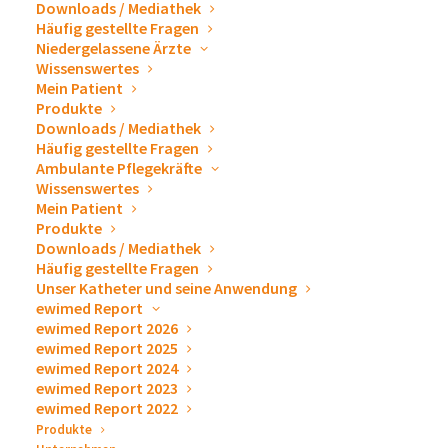
Downloads / Mediathek
ewimed austria GmbH
Häufig gestellte Fragen
Niedergelassene Ärzte
ewimed Switzerland AG
Wissenswertes
Mein Patient
Produkte
ewimed Sweden AB
Downloads / Mediathek
Häufig gestellte Fragen
ewimed Denmark A/S
Ambulante Pflegekräfte
Wissenswertes
ewimed Norway AS
Mein Patient
Produkte
ewimed Belgium BV
Downloads / Mediathek
Häufig gestellte Fragen
ewimed Netherlands B.V.
Unser Katheter und seine Anwendung
ewimed Report
ewimed Report 2026
ewimed Luxemburg
ewimed Report 2025
ewimed Report 2024
ewiCare Hungary
ewimed Report 2023
ewimed Report 2022
ewimed Hungary
Produkte